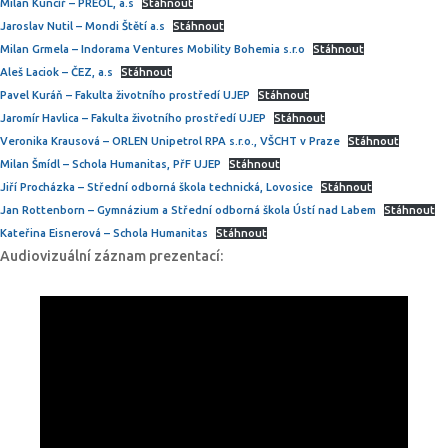
Milan Kuncíř – PREOL, a.s
Stáhnout
Jaroslav Nutil – Mondi Štětí a.s
Stáhnout
Milan Grmela – Indorama Ventures Mobility Bohemia s.r.o
Stáhnout
Aleš Laciok – ČEZ, a.s
Stáhnout
Pavel Kuráň – Fakulta životního prostředí UJEP
Stáhnout
Jaromír Havlica – Fakulta životního prostředí UJEP
Stáhnout
Veronika Krausová – ORLEN Unipetrol RPA s.r.o., VŠCHT v Praze
Stáhnout
Milan Šmídl – Schola Humanitas, PřF UJEP
Stáhnout
Jiří Procházka – Střední odborná škola technická, Lovosice
Stáhnout
Jan Rottenborn – Gymnázium a Střední odborná škola Ústí nad Labem
Stáhnout
Kateřina Eisnerová – Schola Humanitas
Stáhnout
Audiovizuální záznam prezentací: