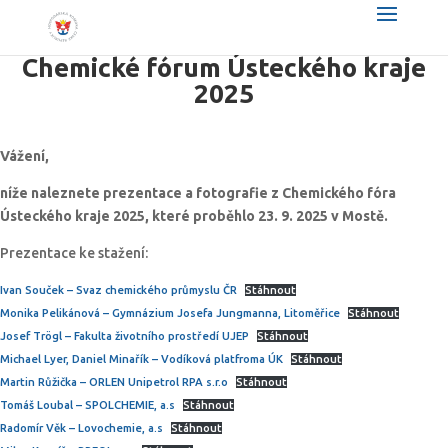
Chemické fórum Ústeckého kraje
2025
Vážení,
níže naleznete prezentace a fotografie z Chemického fóra
Ústeckého kraje 2025, které proběhlo 23. 9. 2025 v Mostě.
Prezentace ke stažení:
Ivan Souček – Svaz chemického průmyslu ČR
Stáhnout
Monika Pelikánová – Gymnázium Josefa Jungmanna, Litoměřice
Stáhnout
Josef Trögl – Fakulta životního prostředí UJEP
Stáhnout
Michael Lyer, Daniel Minařík – Vodíková platfroma ÚK
Stáhnout
Martin Růžička – ORLEN Unipetrol RPA s.r.o
Stáhnout
Tomáš Loubal – SPOLCHEMIE, a.s
Stáhnout
Radomír Věk – Lovochemie, a.s
Stáhnout