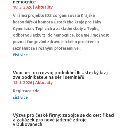
nemocnice
18. 5. 2026
|
Aktuality
V rámci projektu IDZ zorganizovala Krajská
hospodářská komora Ústeckého kraje pro žáky
Gymnázia v Teplicích a základní školy z Teplic,
odbornou exkurzi do nemocnice, kde měli možnost
poznat fungování zdravotnického prostředí a
seznámit se s různými profesemi ve...
číst více
Voucher pro rozvoj podnikání II: Ústecký kraj
zve podnikatele na sérii seminářů
18. 5. 2026
|
Aktuality
Regitrace zde:...
číst více
Výzva pro české firmy: zapojte se do certifikací
a zakázek pro nové jaderné zdroje
v Dukovanech