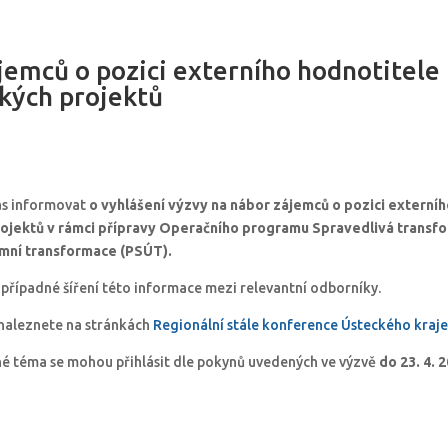
jemců o pozici externího hodnotitele
ckých projektů
ás informovat
o vyhlášení výzvy na nábor zájemců o pozici externí
rojektů v rámci přípravy Operačního programu Spravedlivá transf
mní transformace (PSÚT).
řípadné šíření této informace mezi relevantní odborníky.
 naleznete na stránkách
Regionální stále konference Ústeckého kraje
é téma se mohou přihlásit dle pokynů uvedených ve výzvě
do 23. 4. 