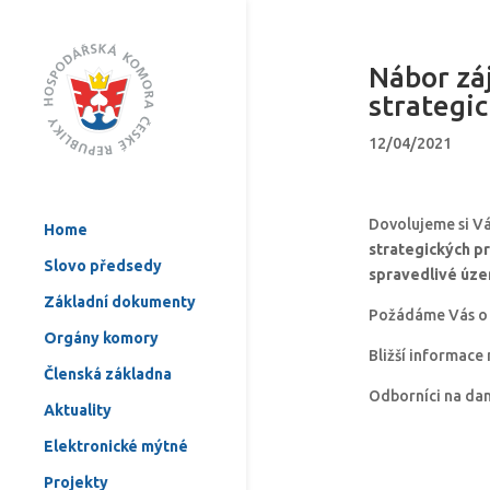
Nábor zá
strategi
12/04/2021
Dovolujeme si V
Home
strategických p
Slovo předsedy
spravedlivé úze
Základní dokumenty
Požádáme Vás o p
Orgány komory
Bližší informace
Členská základna
Odborníci na dan
Aktuality
Elektronické mýtné
Projekty