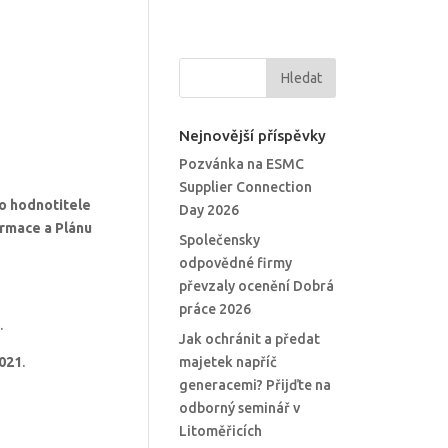
Nejnovější příspěvky
Pozvánka na ESMC
Supplier Connection
ho hodnotitele
Day 2026
ormace
a Plánu
Společensky
odpovědné firmy
převzaly ocenění Dobrá
práce 2026
.
Jak ochránit a předat
2021
.
majetek napříč
generacemi? Přijďte na
odborný seminář v
Litoměřicích