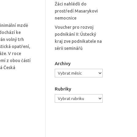
Žáci nahlédli do
prostředí Masarykovi
nemocnice
minimální mzdě
Voucher pro rozvoj
 dochází ke
podnikání II: Ústecký
án volný trh
kraj zve podnikatele na
stická opatření,
sérii seminářů
áže. V roce
emí z obou částí
Archivy
Má Česká
Archivy
Rubriky
Rubriky