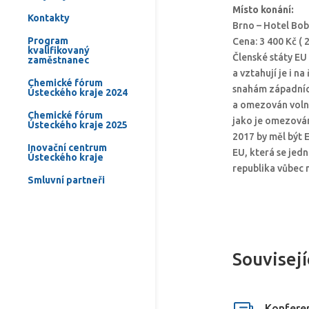
Místo konání:
Kontakty
Brno – Hotel Bo
Program
Cena: 3 400 Kč ( 
kvalifikovaný
Členské státy EU
zaměstnanec
a vztahují je i n
Chemické fórum
snahám západních
Ústeckého kraje 2024
a omezován volný
Chemické fórum
jako je omezován
Ústeckého kraje 2025
2017 by měl být 
Inovační centrum
EU, která se jed
Ústeckého kraje
republika vůbec 
Smluvní partneři
Souvisejí
Konfere