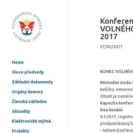
Konfere
VOLNÉHO
2017
27/02/2017
Home
KONEC VOLNÉHO
Slovo předsedy
Základní dokumenty
Minimální mzda
balíčku, omezov
Orgány komory
Obsah je zaměřen
Členská základna
Kapacita konfere
Den konání:
Aktuality
9.3.2017, registr
Elektronické mýtné
předpokládaný k
– během konferen
Projekty