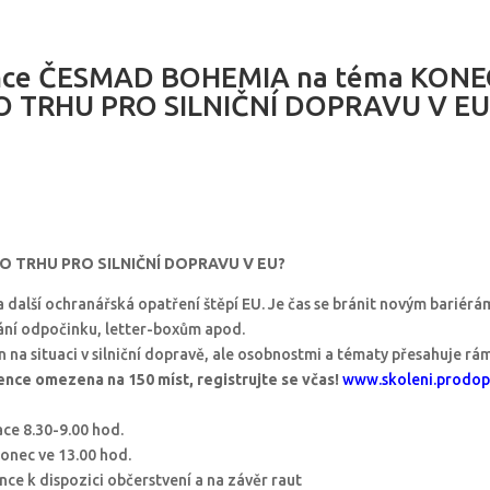
nce ČESMAD BOHEMIA na téma KONE
 TRHU PRO SILNIČNÍ DOPRAVU V EU? 
 TRHU PRO SILNIČNÍ DOPRAVU V EU?
a další ochranářská opatření štěpí EU. Je čas se bránit novým bariérám
ání odpočinku, letter-boxům apod.
 na situaci v silniční dopravě, ale osobnostmi a tématy přesahuje rá
nce omezena na 150 míst, registrujte se včas!
www.skoleni.prodop
ace 8.30-9.00 hod.
onec ve 13.00 hod.
ce k dispozici občerstvení a na závěr raut