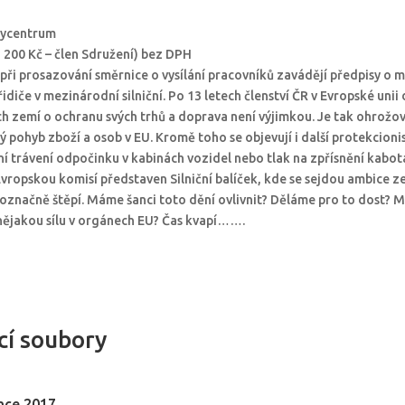
bycentrum
2 200 Kč – člen Sdružení) bez DPH
 při prosazování směrnice o vysílání pracovníků zavádějí předpisy o 
a řidiče v mezinárodní silniční. Po 13 letech členství ČR v Evropské unii
 zemí o ochranu svých trhů a doprava není výjimkou. Je tak ohrožov
 pohyb zboží a osob v EU. Kromě toho se objevují i další protekcioni
í trávení odpočinku v kabinách vozidel nebo tlak na zpřísnění kabot
Evropskou komisí představen Silniční balíček, kde se sejdou ambice z
noznačně štěpí. Máme šanci toto dění ovlivnit? Děláme pro to dost? 
nějakou sílu v orgánech EU? Čas kvapí…….
cí soubory
nce 2017