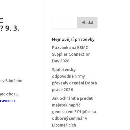
C
9. 3.
Nejnovější příspěvky
Pozvánka na ESMC
Supplier Connection
Day 2026
Společensky
odpovědné firmy
 v Silničním
převzaly ocenění Dobrá
práce 2026
mec oboru.
Jak ochránit a předat
ravce.cz
majetek napříč
generacemi? Přijďte na
odborný seminář v
Litoměřicích