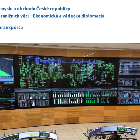
ůmyslu a obchodu České republiky
hraničních věcí – Ekonomická a vědecká diplomacie
raexportu