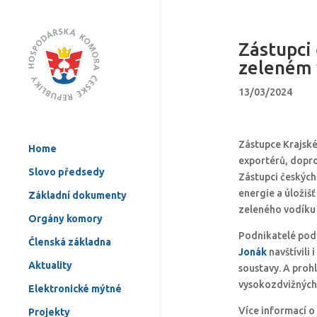
Zástupci 
zeleném 
13/03/2024
Zástupce Krajské
Home
exportérů, dopro
Slovo předsedy
Zástupci českých
energie a úložiš
Základní dokumenty
zeleného vodík
Orgány komory
Podnikatelé pod
Členská základna
Jonák
navštívili
Aktuality
soustavy. A prohl
vysokozdvižných 
Elektronické mýtné
Více informací o
Projekty