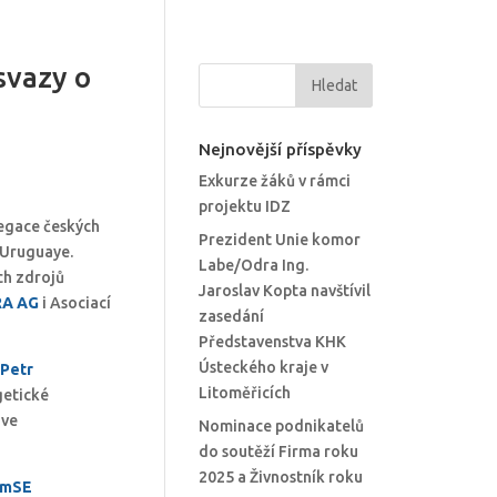
svazy o
Nejnovější příspěvky
Exkurze žáků v rámci
projektu IDZ
legace českých
Prezident Unie komor
 Uruguaye.
Labe/Odra Ing.
ch zdrojů
Jaroslav Kopta navštívil
RA AG
i Asociací
zasedání
Představenstva KHK
Ústeckého kraje v
Petr
Litoměřicích
getické
ve
Nominace podnikatelů
do soutěží Firma roku
2025 a Živnostník roku
4vmSE