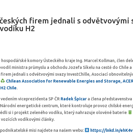
českých firem jednali s odvětvovými 
vodíku H2
 hospodářské komory Ústeckého kraje Ing. Marcel Kollman, člen de
vodil ministra průmyslu a obchodu Jozefa Síkelu na cestě do Chile a
 firem jednali s odvětvovými svazy InvestChille, Asociací obnovitelný
ť
Chilean Association for Renewable Energies and Storage, ACE
u
H2 Chile
.
 vedením viceprezidenta SP ČR
Radek Špicar
a člena představenstva
 i Národní energetické centrum, které kontroluje provoz chilské ener
édli si i projekt zeleného vodíku, který nahrazuje olověné baterie
vozících vodíkovými články.
 podnikatelské misi najdete na našem webu:
https://lnkd.in/ehK