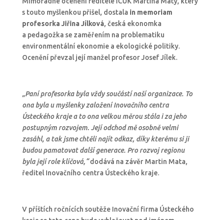
Mimořádné ocenění ředitele ICUK Martina Maty, který
s touto myšlenkou přišel, dostala
in memoriam
profesorka Jiřina Jílková
, česká ekonomka
a pedagožka se zaměřením na problematiku
environmentální ekonomie a ekologické politiky.
Ocenění převzal její manžel profesor Josef Jílek.
„Paní profesorka byla vždy součástí naší organizace. To
ona byla u myšlenky založení Inovačního centra
Ústeckého kraje a to ona velkou měrou stála i za jeho
postupným rozvojem. Její odchod mě osobně velmi
zasáhl, a tak jsme chtěli najít odkaz, díky kterému si ji
budou pamatovat další generace. Pro rozvoj regionu
byla její role klíčová,“
dodává na závěr Martin Mata,
ředitel Inovačního centra Ústeckého kraje.
V příštích ročnících soutěže Inovační firma Ústeckého