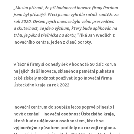
„Musím přiznat, že při hodnocení inovace firmy Pardam
jsem byl přísnější. Přeci jenom vyhrála ročník soutěže za
rok 2020. Ovšem jejich inovace byla velmi přesvědčivá
a skutečnost, že jde o výzkum, který bude aplikován na
trhu, je pěkná třešnička na dortu,“
říká Jan Wedlich z
Inovačního centra, jeden z členů poroty.
Vítězné firmy si odnesly šek v hodnotě 50 tisíc korun
na jejich další inovace, skleněnou pamětní plaketu a
také získaly možnost používat logo Inovační firma
Ústeckého kraje za rok 2022.
Inovační centrum do soutěže letos poprvé přineslo i
nové ocenění –
Inovační osobnost Ústeckého kraje,
které bude udělováno osobnostem, které se
výjimečným způsobem podílely na rozvoji regionu.