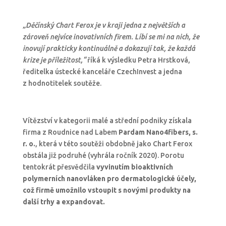
„Děčínský Chart Ferox je v kraji jedna z největších a
zároveň nejvíce inovativních firem. Líbí se mi na nich, že
inovují prakticky kontinuálně a dokazují tak, že každá
krize je příležitost,“
říká k výsledku Petra Hrstková,
ředitelka ústecké kanceláře CzechInvest a jedna
z hodnotitelek soutěže.
Vítězství v kategorii malé a střední podniky získala
firma z Roudnice nad Labem
Pardam Nano4fibers, s.
r. o.
, která v této soutěži obdobně jako Chart Ferox
obstála již podruhé (vyhrála ročník 2020). Porotu
tentokrát přesvědčila
vyvinutím bioaktivních
polymerních nanovláken pro dermatologické účely,
což firmě umožnilo vstoupit s novými produkty na
další trhy a expandovat.