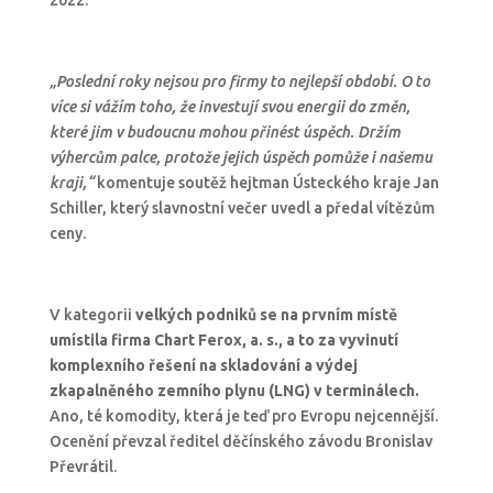
2022.
„Poslední roky nejsou pro firmy to nejlepší období. O to
více si vážím toho, že investují svou energii do změn,
které jim v budoucnu mohou přinést úspěch. Držím
výhercům palce, protože jejich úspěch pomůže i našemu
kraji,“
komentuje soutěž hejtman Ústeckého kraje Jan
Schiller, který slavnostní večer uvedl a předal vítězům
ceny.
V kategorii
velkých podniků se na prvním místě
umístila firma Chart Ferox, a. s., a to za vyvinutí
komplexního řešení na skladování a výdej
zkapalněného zemního plynu (LNG) v terminálech.
Ano, té komodity, která je teď pro Evropu nejcennější.
Ocenění převzal ředitel děčínského závodu Bronislav
Převrátil.