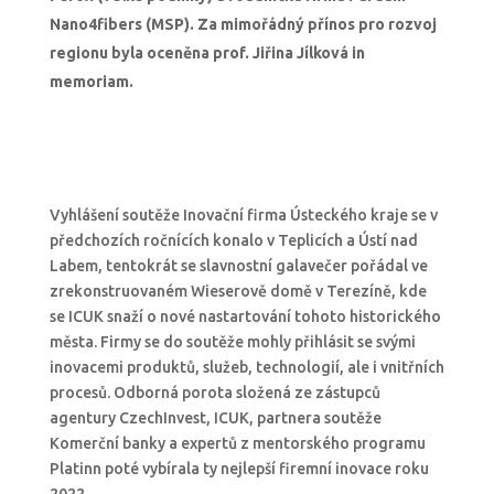
Nano4fibers (MSP). Za mimořádný přínos pro rozvoj
regionu byla oceněna prof. Jiřina Jílková in
memoriam.
Vyhlášení soutěže Inovační firma Ústeckého kraje se v
předchozích ročnících konalo v Teplicích a Ústí nad
Labem, tentokrát se slavnostní galavečer pořádal ve
zrekonstruovaném Wieserově domě v Terezíně, kde
se ICUK snaží o nové nastartování tohoto historického
města. Firmy se do soutěže mohly přihlásit se svými
inovacemi produktů, služeb, technologií, ale i vnitřních
procesů. Odborná porota složená ze zástupců
agentury CzechInvest, ICUK, partnera soutěže
Komerční banky a expertů z mentorského programu
Platinn poté vybírala ty nejlepší firemní inovace roku