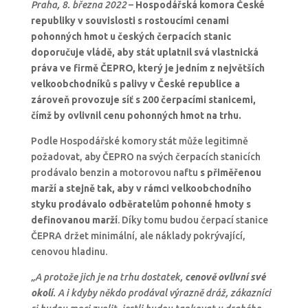
Praha, 8. března 2022
–
Hospodářská komora České
republiky v souvislosti s rostoucími cenami
pohonných hmot u českých čerpacích stanic
doporučuje vládě, aby stát uplatnil svá vlastnická
práva ve firmě ČEPRO, který je jedním z největších
velkoobchodníků s palivy v České republice a
zároveň provozuje síť s 200 čerpacími stanicemi,
čímž by ovlivnil cenu pohonných hmot na trhu.
Podle Hospodářské komory stát může legitimně
požadovat, aby ČEPRO na svých čerpacích stanicích
prodávalo benzin a motorovou naftu
s přiměřenou
marží a stejně tak, aby v rámci velkoobchodního
styku prodávalo odběratelům pohonné hmoty s
definovanou marží
. Díky tomu budou čerpací stanice
ČEPRA držet minimální, ale náklady pokrývající,
cenovou hladinu.
„A protože jich je na trhu dostatek,
cenově ovlivní své
okolí
. A i kdyby někdo prodával výrazně dráž, zákazníci