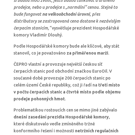
si budou moci zvolit, jestli budou tankovat u drahého
prodejce, nebo u prodejce s „normální“ cenou. Stejně to
bude fungovat
na velkoobchodní úrovni
, přes
distributory se zastropovaná cena dostane k nezávislým
čerpacím stanicím,“
vysvětluje prezident Hospodářské
komory Vladimír Dlouhý.
Podle Hospodářské komory bude ale klíčové, aby stát
stanovil, co je považováno
za přiměřenou marži
.
ČEPRO vlastní a provozuje největší českou síť
čerpacích stanic pod obchodní značkou EuroOil. V
současné době provozuje 200 čerpacích stanic po
celém území České republiky, což ji řadí na
třetí místo
v počtu čerpacích stanic a čtvrté místo podle objemu
prodeje pohonných hmot
.
Problematikou rostoucích cen se mimo jiné zabývalo
dnešní zasedání prezidia Hospodářské komory
,
které diskutovalo vedle zmíněného tržně
konformního řešení i možnosti
netržních regulačních