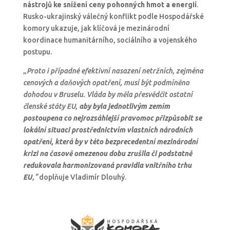
nástrojů ke snížení ceny pohonných hmot a energií
.
Rusko-ukrajinský válečný konflikt podle Hospodářské
komory ukazuje, jak klíčová je mezinárodní
koordinace humanitárního, sociálního a vojenského
postupu.
„
Proto i případné efektivní nasazení netržních, zejména
cenových a daňových opatření, musí být podmíněno
dohodou v Bruselu. Vláda by měla přesvědčit ostatní
členské státy EU,
aby byla jednotlivým zemím
postoupena co nejrozsáhlejší pravomoc přizpůsobit se
lokální situaci prostřednictvím vlastních národních
opatření, která by v této bezprecedentní mezinárodní
krizi na časově omezenou dobu zrušila či podstatně
redukovala harmonizovaná pravidla vnitřního trhu
EU
,“
doplňuje Vladimír Dlouhý.