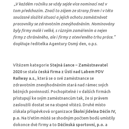
„V každém ročníku se vždy sejde více nominací než v
tom předchozím. Značí to zájem ze strany firem i v této
současné složité situaci a jejich ochotu zaměstnávat
pracovníky se zdravotním znevýhodněním. Nominovány
byly firmy malé i velké, s různým zaměřením a nejen
firmy z chráněného, ale i firmy z otevřeného trhu práce.“
doplňuje ředitelka Agentury Osmý den, o.p.s.
Vítězem kategorie
Stejná šance – Zaměstnavatel
2020
se stala
česká firma z Ústí nad Labem
PDV
Railway a.s.
, která se o své zaměstnance se
zdravotním znevýhodněním stará nad rámec svých
běžných povinností. Pochopitelně i v dalších firmách
přistupují ke svým zaměstnancům tak, že si právem
zasloužili dostat se na stupně vítězů. Druhé místo
získala příspěvková organizace
Školní jídelna Děčín IV,
p.o.
Na třetím místě se shodným počtem bodů umístily
dokonce dvě firmy a to
Děčínská sportovní, p.o.
a