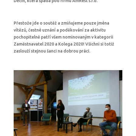
Děčín, která spadá pod firmu AmRest s.r.o.
Přestože jde o soutěž a zmiňujeme pouze jména
vítězů, čestné uznání a poděkování za aktivitu
pochopitelně patří všem nominovaným v kategorii
Zaměstnavatel 2020 a Kolega 2020! Všichni si totiž
zaslouží stejnou šanci na dobrou práci.