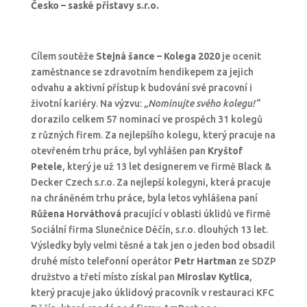
Česko – saské přístavy s.r.o.
Cílem soutěže
Stejná šance – Kolega 2020
je ocenit
zaměstnance se zdravotním hendikepem za jejich
odvahu a aktivní přístup k budování své pracovní i
životní kariéry. Na výzvu:
„Nominujte svého kolegu!“
dorazilo celkem 57 nominací ve prospěch 31 kolegů
z různých firem. Za nejlepšího kolegu, který pracuje na
otevřeném trhu práce, byl vyhlášen pan
Kryštof
Petele
, který je už 13 let designerem ve firmě Black &
Decker Czech s.r.o. Za nejlepší kolegyni, která pracuje
na chráněném trhu práce, byla letos vyhlášena paní
Růžena Horváthová
pracující v oblasti úklidů ve firmě
Sociální firma Slunečnice Děčín, s.r.o. dlouhých 13 let.
Výsledky byly velmi těsné a tak jen o jeden bod obsadil
druhé místo telefonní operátor
Petr Hartman
ze SDZP
družstvo a třetí místo získal pan
Miroslav Kytlica
,
který pracuje jako úklidový pracovník v restauraci KFC