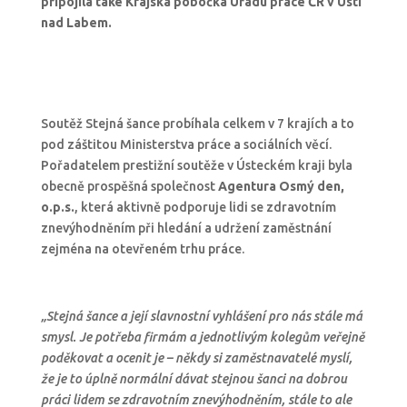
připojila také Krajská pobočka Úřadu práce ČR v Ústí
nad Labem.
Soutěž Stejná šance probíhala celkem v 7 krajích a to
pod záštitou Ministerstva práce a sociálních věcí.
Pořadatelem prestižní soutěže v Ústeckém kraji byla
obecně prospěšná společnost
Agentura Osmý den,
o.p.s.
, která aktivně podporuje lidi se zdravotním
znevýhodněním při hledání a udržení zaměstnání
zejména na otevřeném trhu práce.
„Stejná šance a její slavnostní vyhlášení pro nás stále má
smysl. Je potřeba firmám a jednotlivým kolegům veřejně
poděkovat a ocenit je – někdy si zaměstnavatelé myslí,
že je to úplně normální dávat stejnou šanci na dobrou
práci lidem se zdravotním znevýhodněním, stále to ale