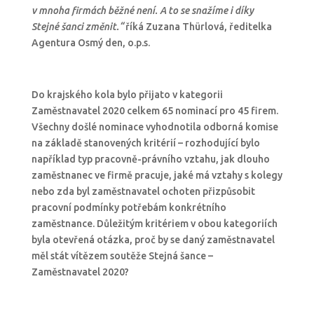
v mnoha firmách běžné není. A to se snažíme i díky
Stejné šanci změnit.“
říká Zuzana Thürlová, ředitelka
Agentura Osmý den, o.p.s.
Do krajského kola bylo přijato v kategorii
Zaměstnavatel 2020 celkem 65 nominací pro 45 firem.
Všechny došlé nominace vyhodnotila odborná komise
na základě stanovených kritérií – rozhodující bylo
například typ pracovně-právního vztahu, jak dlouho
zaměstnanec ve firmě pracuje, jaké má vztahy s kolegy
nebo zda byl zaměstnavatel ochoten přizpůsobit
pracovní podmínky potřebám konkrétního
zaměstnance. Důležitým kritériem v obou kategoriích
byla otevřená otázka, proč by se daný zaměstnavatel
měl stát vítězem soutěže Stejná šance –
Zaměstnavatel 2020?