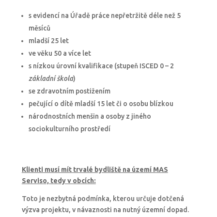
s evidencí na Úřadě práce nepřetržitě déle než 5
měsíců
mladší 25 let
ve věku 50 a více let
s nízkou úrovní kvalifikace (stupeň ISCED 0 – 2
základní škola
)
se zdravotním postižením
pečující o dítě mladší 15 let či o osobu blízkou
národnostních menšin a osoby z jiného
sociokulturního prostředí
Klienti musí mít trvalé bydliště na území MAS
Serviso, tedy v obcích:
Toto je nezbytná podmínka, kterou určuje dotčená
výzva projektu, v návaznosti na nutný územní dopad.