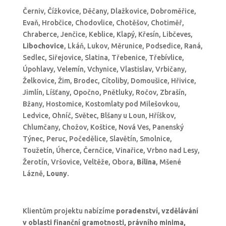
Černiv, Čížkovice, Děčany, Dlažkovice, Dobroměřice,
Evaň, Hrobčice, Chodovlice, Chotěšov, Chotiměř,
Chraberce, Jenčice, Keblice, Klapý, Křesín, Libčeves,
Libochovice
, Lkáň, Lukov, Měrunice, Podsedice, Raná,
Sedlec, Siřejovice, Slatina, Třebenice, Třebívlice,
Úpohlavy, Velemín, Vchynice, Vlastislav, Vrbičany,
Želkovice, Žim, Brodec, Cítoliby, Domoušice, Hřivice,
Jimlín, Líšťany, Opočno, Pnětluky, Ročov, Zbrašín,
Bžany, Hostomice, Kostomlaty pod Milešovkou,
Ledvice, Ohníč, Světec, Blšany u Loun, Hříškov,
Chlumčany, Chožov, Koštice, Nová Ves, Panenský
Týnec, Peruc, Počedělice, Slavětín, Smolnice,
Toužetín, Úherce, Černčice, Vinařice, Vrbno nad Lesy,
Žerotín, Vršovice, Veltěže, Obora,
Bílina
, Mšené
Lázně,
Louny
.
Klientům projektu nabízíme
poradenství, vzdělávání
v oblasti finanční gramotnosti, právního minima,