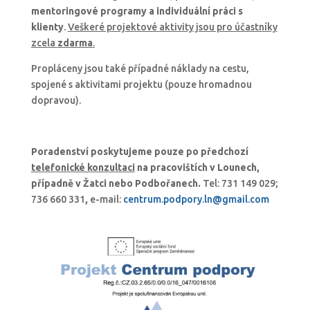
mentoringové programy a individuální práci s
klienty
.
Veškeré projektové aktivity jsou pro účastníky
zcela
zdarma
.
Propláceny jsou také případné náklady na cestu,
spojené s aktivitami projektu (pouze hromadnou
dopravou).
Poradenství poskytujeme pouze po předchozí
telefonické konzultaci
na pracovištích v Lounech,
případně v Žatci nebo Podbořanech.
Tel: 731 149 029;
736 660 331
,
e-mail:
centrum.podpory.ln@gmail.com