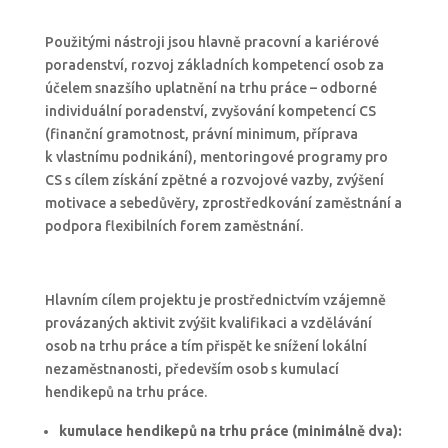
Použitými nástroji jsou hlavně pracovní a kariérové
poradenství, rozvoj základních kompetencí osob za
účelem snazšího uplatnění na trhu práce – odborné
individuální poradenství, zvyšování kompetencí CS
(finanční gramotnost, právní minimum, příprava
k vlastnímu podnikání), mentoringové programy pro
CS s cílem získání zpětné a rozvojové vazby, zvýšení
motivace a sebedůvěry, zprostředkování zaměstnání a
podpora flexibilních forem zaměstnání.
Hlavním cílem projektu je prostřednictvím vzájemně
provázaných aktivit zvýšit kvalifikaci a vzdělávání
osob na trhu práce a tím přispět ke snížení lokální
nezaměstnanosti, především osob s kumulací
hendikepů na trhu práce.
kumulac
e
hendikepů na trhu práce (min
imálně
dva):