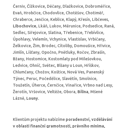
Černiv, Čížkovice, Děčany, Dlažkovice, Dobroměřice,
Evaň, Hrobčice, Chodovlice, Chotěšov, Chotiměř,
Chraberce, Jenčice, Keblice, Klapý, Křesín, Libčeves,
Libochovice
, Lkáň, Lukov, Měrunice, Podsedice, Raná,
Sedlec, Siřejovice, Slatina, Třebenice, Třebívlice,
Úpohlavy, Velemín, Vchynice, Vlastislav, Vrbičany,
Želkovice, Žim, Brodec, Cítoliby, Domoušice, Hřivice,
Jimlín, Líšťany, Opočno, Pnětluky, Ročov, Zbrašín,
Bžany, Hostomice, Kostomlaty pod Milešovkou,
Ledvice, Ohníč, Světec, Blšany u Loun, Hříškov,
Chlumčany, Chožov, Koštice, Nová Ves, Panenský
Týnec, Peruc, Počedělice, Slavětín, Smolnice,
Toužetín, Úherce, Černčice, Vinařice, Vrbno nad Lesy,
Žerotín, Vršovice, Veltěže, Obora,
Bílina
, Mšené
Lázně,
Louny
.
Klientům projektu nabízíme
poradenství, vzdělávání
v oblasti finanční gramotnosti, právního minima,