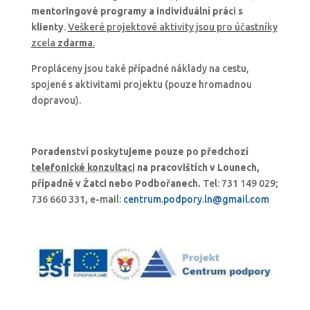
mentoringové programy a individuální práci s
klienty
.
Veškeré projektové aktivity jsou pro účastníky
zcela
zdarma
.
Propláceny jsou také případné náklady na cestu,
spojené s aktivitami projektu (pouze hromadnou
dopravou).
Poradenství poskytujeme pouze po předchozí
telefonické konzultaci
na pracovištích v Lounech,
případně v Žatci nebo Podbořanech.
Tel: 731 149 029;
736 660 331
,
e-mail:
centrum.podpory.ln@gmail.com