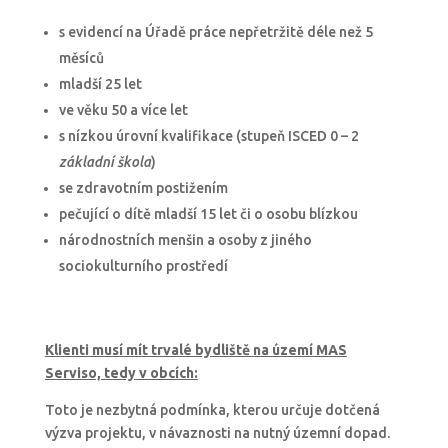
s evidencí na Úřadě práce nepřetržitě déle než 5
měsíců
mladší 25 let
ve věku 50 a více let
s nízkou úrovní kvalifikace (stupeň ISCED 0 – 2
základní škola
)
se zdravotním postižením
pečující o dítě mladší 15 let či o osobu blízkou
národnostních menšin a osoby z jiného
sociokulturního prostředí
Klienti musí mít trvalé bydliště na území MAS
Serviso, tedy v obcích:
Toto je nezbytná podmínka, kterou určuje dotčená
výzva projektu, v návaznosti na nutný územní dopad.