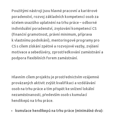
Použitými nástroji jsou hlavně pracovní a kariérové
poradenství, rozvoj základních kompetencí osob za
účelem snazšího uplatnění na trhu práce – odborné
individuální poradenství, zvyšování kompetencí CS
(finanční gramotnost, právní minimum, příprava
k vlastnímu podnikání), mentoringové programy pro
CS s cílem získání zpětné a rozvojové vazby, zvýšení
motivace a sebedůvěry, zprostředkování zaměstnání a
podpora flexibilních forem zaměstnání.
Hlavním cílem projektu je prostřednictvím vzájemně
provázaných aktivit zvýšit kvalifikaci a vzdělávání
osob na trhu práce a tím přispět ke snížení lokální
nezaměstnanosti, především osob s kumulací
hendikepů na trhu práce.
kumulac
e
hendikepů na trhu práce (min
imálně
dva):