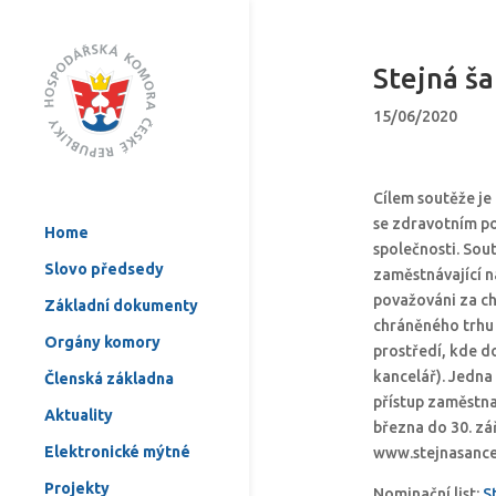
Stejná š
15/06/2020
Cílem soutěže je
se zdravotním pos
Home
společnosti. Sou
Slovo předsedy
zaměstnávající n
považováni za ch
Základní dokumenty
chráněného trhu 
Orgány komory
prostředí, kde d
kancelář). Jedna
Členská základna
přístup zaměstna
Aktuality
března do 30. zá
Elektronické mýtné
www.stejnasance
Projekty
Nominační list:
S