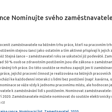
ance Nominujte svého zaměstnavatele
 ocenit zaměstnavatele na běžném trhu práce, kteří na pracovním trh
tižením stejnou šanci jako ostatním a tím aktivně přispívají k jejich
těž Stejná šance – zaměstnavatel roku se uskuteční již podeváté. Za
ad 50 % osob se zdravotním postižením jsou dle zákona o zaměstnan
ráněný trh práce. Do této soutěže se mohou zapojit jen ti zaměstnav
práce, jejichž pracovní činnost je realizována na běžných pracovních 
ochází ke každodenní interakci s lidmi bez postižení (např. kavárna, 
 nominace se váže vždy k jednomu pracovnímu místu, ale hodnocen je
vatele k zaměstnávání lidí s postižením. Nominovat zaměstnavatele
ří 2020. Zaměstnavatele můžete nominovat do soutěže elektronicky 
.cz
tejna sance_Nominacni list_Zamestnavatel_2020