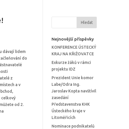
!
Nejnovější příspěvky
KONFERENCE ÚSTECKÝ
u dávají lidem
KRAJ NA KŘIŽOVATCE
 začleňování do
Exkurze žáků v rámci
městnavatelé
projektu IDZ
osti
Prezident Unie komor
atelé z
Labe/Odra Ing.
místech a v
Jaroslav Kopta navštívil
obchod,
zasedání
 celkový
Představenstva KHK
 můžete od 2.
Ústeckého kraje v
na
Litoměřicích
Nominace podnikatelů