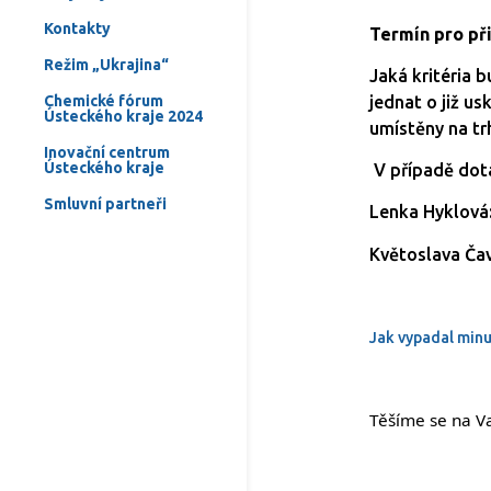
Kontakty
Termín pro při
Režim „Ukrajina“
Jaká kritéria 
Chemické fórum
jednat o již us
Ústeckého kraje 2024
umístěny na tr
Inovační centrum
Ústeckého kraje
V případě dota
Smluvní partneři
Lenka Hyklová
Květoslava Ča
Jak vypadal minu
Těšíme se na Va