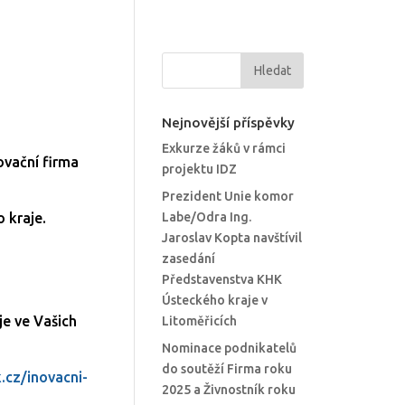
Nejnovější příspěvky
Exkurze žáků v rámci
ovační firma
projektu IDZ
Prezident Unie komor
 kraje.
Labe/Odra Ing.
Jaroslav Kopta navštívil
zasedání
Představenstva KHK
Ústeckého kraje v
je ve Vašich
Litoměřicích
Nominace podnikatelů
do soutěží Firma roku
k.cz/inovacni-
2025 a Živnostník roku