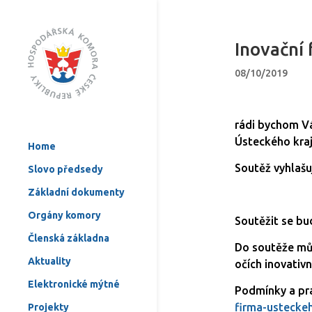
Inovační
08/10/2019
rádi bychom Vá
Ústeckého kraj
Home
Soutěž vyhlašu
Slovo předsedy
Základní dokumenty
Orgány komory
Soutěžit se bu
Členská základna
Do soutěže může
Aktuality
očích inovativn
Elektronické mýtné
Podmínky a pra
firma-usteckeh
Projekty