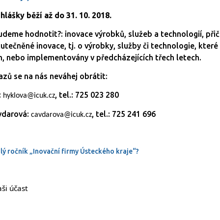
hlášky běží až do 31. 10. 2018.
budeme hodnotit?: inovace výrobků, služeb a technologií, při
kutečněné inovace, tj. o výrobky, služby či technologie, které
h, nebo implementovány v předcházejících třech letech.
zů se na nás neváhej obrátit:
:
, tel.: 725 023 280
hyklova@icuk.cz
vdarová:
, tel.: 725 241 696
cavdarova@icuk.cz
lý ročník „Inovační firmy Ústeckého kraje“?
ši účast