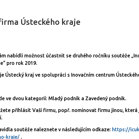
 firma Ústeckého kraje
m nabídli možnost účastnit se druhého ročníku soutěže „In
e“ pro rok 2019.
je Ústecký kraj ve spolupráci s Inovačním centrum Ústeckého
de ve dvou kategorií: Mladý podnik a Zavedený podnik.
te přihlásit Vaši firmu, popř. nominovat firmu jinou, která 
í.
vidla soutěže naleznete v následujícím odkaze:
https://icu
o-kraje/
.