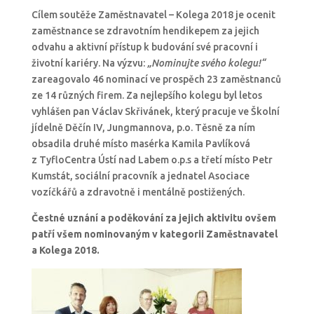
Cílem soutěže Zaměstnavatel – Kolega 2018 je ocenit
zaměstnance se zdravotním hendikepem za jejich
odvahu a aktivní přístup k budování své pracovní i
životní kariéry. Na výzvu:
„Nominujte svého kolegu!“
zareagovalo 46 nominací ve prospěch 23 zaměstnanců
ze 14 různých firem. Za nejlepšího kolegu byl letos
vyhlášen pan Václav Skřivánek, který pracuje ve Školní
jídelně Děčín IV, Jungmannova, p.o. Těsně za ním
obsadila druhé místo masérka Kamila Pavlíková
z TyfloCentra Ústí nad Labem o.p.s a třetí místo Petr
Kumstát, sociální pracovník a jednatel Asociace
vozíčkářů a zdravotně i mentálně postižených.
Čestné uznání a poděkování za jejich aktivitu ovšem
patří všem nominovaným v kategorii Zaměstnavatel
a Kolega 2018.