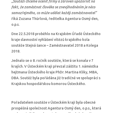
„Soutěží chceme ocenit firmy a zároveň upozornit na
fakt, že zaměstnat člověka se znevýhodněním je něco
samozřejmého, co může udělat každý zaměstnavatel“
říká Zuzana Thürlová, ředitelka Agentura Osmý den,
o.p.s.
Dne 22.5.2018 proběhlo na Krajském Úřadě Ústeckého
kraje slavnostní vyhlášení vítězů krajského kola
soutěže Stejná šance – Zaměstnavatel 2018 a Kolega
2018.
Jednalo se o 8. ročník soutěže, která se konala v 7
krajích. V Ústeckém kraji převzal záštitu 1. náměstka
hejtmana Ústeckého kraje PhDr. Martina Kliky, MBA,
DBA. Soutěž byla pořádána již tradičně ve spolupráci s
Krajskou hospodářskou komorou Ústeckého.
Pořadatelem soutěže v Ústeckém kraji byla obecně
prospěšná společnost Agentura Osmý den, o.p.s., která