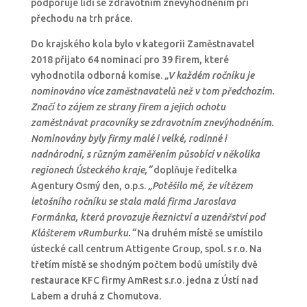
podporuje lidi se zdravotním znevýhodněním při
přechodu na trh práce.
Do krajského kola bylo v kategorii Zaměstnavatel
2018 přijato 64 nominací pro 39 firem, které
vyhodnotila odborná komise.
„V každém ročníku je
nominováno více zaměstnavatelů než v tom předchozím.
Značí to zájem ze strany firem a jejich ochotu
zaměstnávat pracovníky se zdravotním znevýhodněním.
Nominovány byly firmy malé i velké, rodinné i
nadnárodní, s různým zaměřením působící v několika
regionech Ústeckého kraje,“
doplňuje ředitelka
Agentury Osmý den, o.p.s.
„Potěšilo mě, že vítězem
letošního ročníku se stala malá firma
Jaroslav
a
Formánka, která provozuje Řeznictví a uzenářství pod
Klášterem vRumburku.
“
Na druhém místě se umístilo
ústecké call centrum Attigente Group, spol. s r.o. Na
třetím místě se shodným počtem bodů umístily dvě
restaurace KFC firmy AmRest s.r.o. jedna z Ústí nad
Labem a druhá z Chomutova.