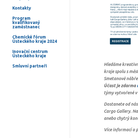
Kontakty
Program
kvalifikovaný
zaměstnanec
Chemické fórum
Ústeckého kraje 2024
Inovační centrum
Ústeckého kraje
Hledáme kreativní
Smluvní partneři
kraje spolu s mě
Smetanově nábřež
Účast je zdarma
týmy vytvořené v 
Dostanete od nás 
Cargo Gallery. Na
anebo chytrý kon
Více informací o