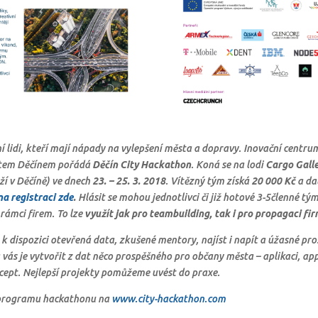
 lidi, kteří mají nápady na vylepšení města a dopravy. Inovační centr
stem Děčínem pořádá
Děčín City Hackathon
. Koná se na lodi
Cargo Gall
í v Děčíně) ve dnech
23. – 25. 3. 2018
. Vítězný tým získá
20 000 Kč
a dal
na registraci zde
.
Hlásit se mohou jednotlivci či již hotové 3-5členné tým
rámci firem. To lze
využít jak pro teambuilding, tak i pro propagaci fir
k dispozici otevřená data, zkušené mentory, najíst i napít a úžasné pro
 vás je vytvořit z dat něco prospěšného pro občany města – aplikaci, a
cept. Nejlepší projekty pomůžeme uvést do praxe.
 programu hackathonu na
www.city-hackathon.com