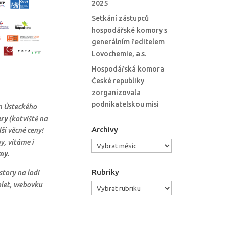
2025
Setkání zástupců
hospodářské komory s
generálním ředitelem
Lovochemie, a.s.
Hospodářská komora
České republiky
zorganizovala
podnikatelskou misi
um Ústeckého
ery
(kotviště na
Archivy
ší věcné ceny!
y, vítáme i
Archivy
my.
Rubriky
story na lodi
pplet, webovku
Rubriky