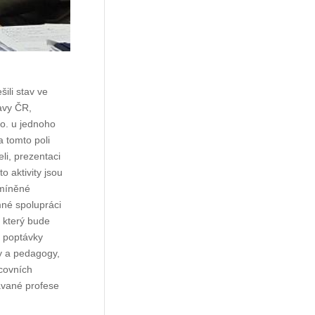
šili stav ve
avy ČR,
o. u jednoho
a tomto poli
li, prezentaci
o aktivity jsou
zmíněné
mné spolupráci
a který bude
é poptávky
ky a pedagogy,
acovních
ávané profese