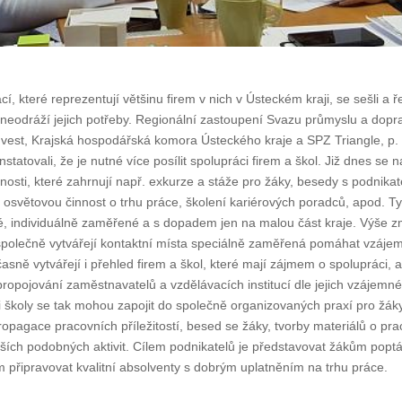
í, které reprezentují většinu firem v nich v Ústeckém kraji, se sešli a ře
 neodráží jejich potřeby. Regionální zastoupení Svazu průmyslu a dopr
vest, Krajská hospodářská komora Ústeckého kraje a SPZ Triangle, p. 
statovali, že je nutné více posílit spolupráci firem a škol. Již dnes se n
nnosti, které zahrnují např. exkurze a stáže pro žáky, besedy s podnikate
 osvětovou činnost o trhu práce, školení kariérových poradců, apod. Tyt
lé, individuálně zaměřené a s dopadem jen na malou část kraje. Výše 
společně vytvářejí kontaktní místa speciálně zaměřená pomáhat vzáje
časně vytvářejí i přehled firem a škol, které mají zájmem o spolupráci, 
propojování zaměstnavatelů a vzdělávacích institucí dle jejich vzájemn
i školy se tak mohou zapojit do společně organizovaných praxí pro žá
propagace pracovních příležitostí, besed se žáky, tvorby materiálů o pr
lších podobných aktivit. Cílem podnikatelů je představovat žákům popt
 připravovat kvalitní absolventy s dobrým uplatněním na trhu práce.