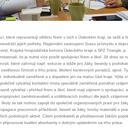
í, které reprezentují většinu firem v nich v Ústeckém kraji, se sešli a ře
 neodráží jejich potřeby. Regionální zastoupení Svazu průmyslu a dopr
vest, Krajská hospodářská komora Ústeckého kraje a SPZ Triangle, p. 
statovali, že je nutné více posílit spolupráci firem a škol. Již dnes se n
nnosti, které zahrnují např. exkurze a stáže pro žáky, besedy s podnikate
 osvětovou činnost o trhu práce, školení kariérových poradců, apod. Tyt
lé, individuálně zaměřené a s dopadem jen na malou část kraje. Výše 
společně vytvářejí kontaktní místa speciálně zaměřená pomáhat vzáje
časně vytvářejí i přehled firem a škol, které mají zájmem o spolupráci, 
propojování zaměstnavatelů a vzdělávacích institucí dle jejich vzájemn
i školy se tak mohou zapojit do společně organizovaných praxí pro žá
propagace pracovních příležitostí, besed se žáky, tvorby materiálů o pr
lších podobných aktivit. Cílem podnikatelů je představovat žákům popt
 připravovat kvalitní absolventy s dobrým uplatněním na trhu práce.