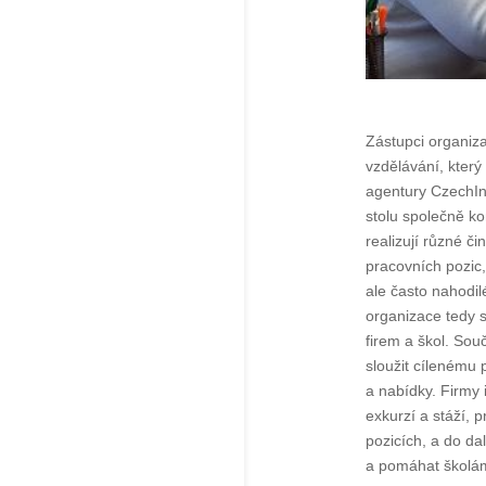
Zástupci organizac
vzdělávání, který
agentury CzechIn
stolu společně kon
realizují různé či
pracovních pozic,
ale často nahodi
organizace tedy 
firem a škol. Sou
sloužit cílenému 
a nabídky. Firmy 
exkurzí a stáží, 
pozicích, a do da
a pomáhat školám