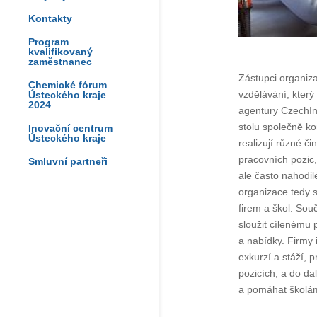
Kontakty
Program
kvalifikovaný
zaměstnanec
Zástupci organizac
Chemické fórum
vzdělávání, který
Ústeckého kraje
2024
agentury CzechIn
stolu společně kon
Inovační centrum
Ústeckého kraje
realizují různé či
pracovních pozic,
Smluvní partneři
ale často nahodi
organizace tedy 
firem a škol. Sou
sloužit cílenému 
a nabídky. Firmy 
exkurzí a stáží, 
pozicích, a do da
a pomáhat školám