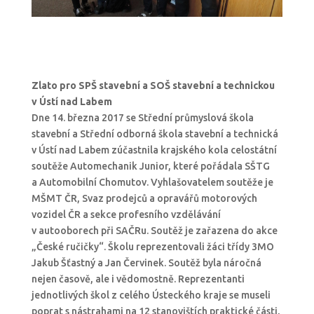
Zlato pro SPŠ stavební a SOŠ stavební a technickou
v Ústí nad Labem
Dne 14. března 2017 se Střední průmyslová škola
stavební a Střední odborná škola stavební a technická
v Ústí nad Labem zúčastnila krajského kola celostátní
soutěže Automechanik Junior, které pořádala SŠTG
a Automobilní Chomutov. Vyhlašovatelem soutěže je
MŠMT ČR, Svaz prodejců a opravářů motorových
vozidel ČR a sekce profesního vzdělávání
v autooborech při SAČRu. Soutěž je zařazena do akce
„České ručičky“. Školu reprezentovali žáci třídy 3MO
Jakub Šťastný a Jan Červinek. Soutěž byla náročná
nejen časově, ale i vědomostně. Reprezentanti
jednotlivých škol z celého Ústeckého kraje se museli
poprat s nástrahami na 12 stanovištích praktické části,