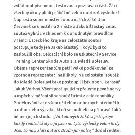
zvládnout písemnou, testovou a poznávací část. Žáci
všechny úkoly plnili průběžně velmi dobře. A výsledek?
Naprosto super umístění obou našich žáků. Jan
Červinek se umístil na 2. místě a
Jakub Šťastný celou
soutěž vyhrál
. Vzhledem k dohodnutým pravidlům
v rámci Ústeckého kraje na celostátní soutěž
postupuje tedy jen Jakub Šťastný, i když by si to
zasloužili oba. Celostátní kolo se uskuteční v Service
Training Center Škoda Auto a. s. Mladá Boleslav.
Oběma reprezentantům patří velké poděkování za
vzornou reprezentaci naší školy. Na celostátní soutěž
do Mladé Boleslavi také postoupil i žák oboru karosář
Jakub Verbný. Všem postupujícím přejeme pevné nervy
a úspěch v měření sil se soutěžícími z celé republiky.
Poděkování také všem učitelům odborných předmětů
a odborného výcviku, kteří se podíleli na přípravě žáků
během jejich studia.
„Víc takových žáků si jistě přeje
každý ředitel školy a já jsem na tyto výsledky velmi hrdý.
Jsou to naši zlatí autaři. Držím jim palce,“
dodal ředitel