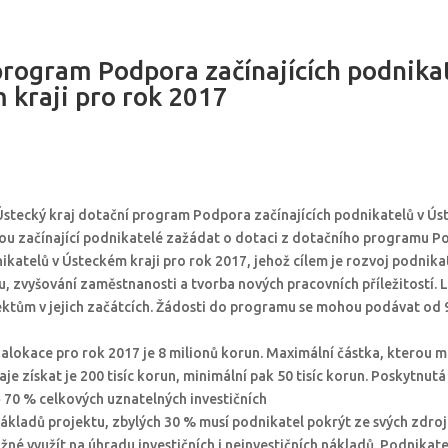
program Podpora začínajících podnika
 kraji pro rok 2017
l Ústecký kraj dotační program Podpora začínajících podnikatelů v Ús
ou začínající podnikatelé zažádat o dotaci z dotačního programu P
nikatelů v Ústeckém kraji pro rok 2017, jehož cílem je rozvoj podnik
u, zvyšování zaměstnanosti a tvorba nových pracovních příležitostí. 
ktům v jejich začátcích. Žádosti do programu se mohou podávat od 9
 alokace pro rok 2017 je 8 milionů korun. Maximální částka, kterou m
je získat je 200 tisíc korun, minimální pak 50 tisíc korun. Poskytnu
 70 % celkových uznatelných investičních
 nákladů projektu, zbylých 30 % musí podnikatel pokrýt ze svých zdroj
né využít na úhradu investičních i neinvestičních nákladů. Podnikatel