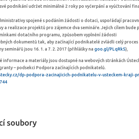
 své podnikání udržet minimálně 2 roky po vyčerpání a vyúčtování fin
ministrativy spojené s podáním žádosti o dotaci, uspořádají pracovn
avy a realizace projektů pro zájemce dva semináře. Jejich cílem bude
mínkami dotačního programu, způsobem vyplnění žádosti
ebných dokumentů tak, aby začínající podnikatelé zvládli celý proces
 seminářů jsou 16. 1. a 7. 2. 2017 (přihlášky na
goo.gl/PLqRkS
).
 informace a materiály jsou dostupné na webových stránkách Ústec
 granty – podsekci Podpora začínajících podnikatelů.
stecky.cz/dp-podpora-zacinajicich-podnikatelu-v-usteckem-kraji-p
744
cí soubory