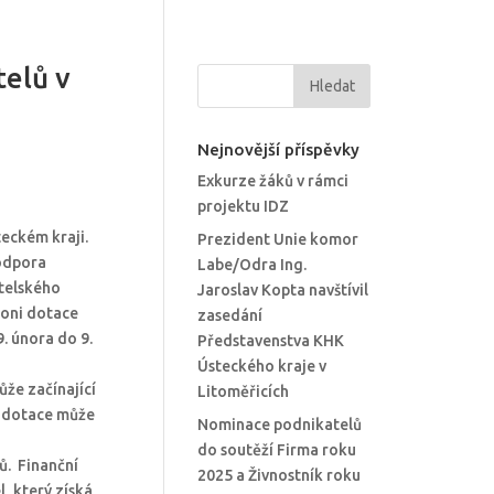
telů v
Nejnovější příspěvky
Exkurze žáků v rámci
projektu IDZ
teckém kraji.
Prezident Unie komor
odpora
Labe/Odra Ing.
atelského
Jaroslav Kopta navštívil
Loni dotace
zasedání
. února do 9.
Představenstva KHK
Ústeckého kraje v
ůže začínající
Litoměřicích
tá dotace může
Nominace podnikatelů
do soutěží Firma roku
ů. Finanční
2025 a Živnostník roku
, který získá