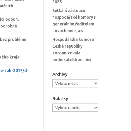
2025
ančních
Setkání zástupců
hospodářské komory s
íci odboru
generálním ředitelem
 podrobné
Lovochemie, a.s.
 bez problémů.
Hospodářská komora
České republiky
zorganizovala
kého kraje –
podnikatelskou misi
ro-rok-2017/d-
Archivy
Archivy
Rubriky
Rubriky