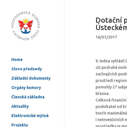
Dotační 
Ústeckém
16/01/2017
Home
9. ledna vyhlási
Již podruhé moh
Slovo předsedy
začínajících pod
Základní dokumenty
prostředí region
pomohly 27 subje
Orgány komory
března.
Členská základna
Celková finanční
Aktuality
podnikatel od kra
tvořit maximálně
Elektronické mýtné
i neinvestičních
Projekty
prostředky je mož