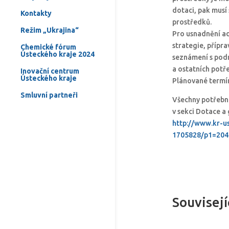
dotaci, pak musí
Kontakty
prostředků.
Režim „Ukrajina“
Pro usnadnění ad
strategie, přípr
Chemické fórum
Ústeckého kraje 2024
seznámení s pod
a ostatních potř
Inovační centrum
Ústeckého kraje
Plánované termíny
Smluvní partneři
Všechny potřebné
v sekci Dotace a
http://www.kr-u
1705828/p1=204
Souvisejí