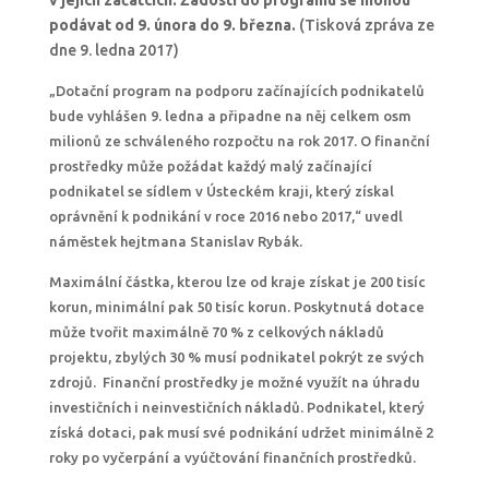
v jejich začátcích. Žádosti do programu se mohou
podávat od 9. února do 9. března.
(Tisková zpráva ze
dne 9. ledna 2017)
„Dotační program na podporu začínajících podnikatelů
bude vyhlášen 9. ledna a připadne na něj celkem osm
milionů ze schváleného rozpočtu na rok 2017. O finanční
prostředky může požádat každý malý začínající
podnikatel se sídlem v Ústeckém kraji, který získal
oprávnění k podnikání v roce 2016 nebo 2017,“ uvedl
náměstek hejtmana Stanislav Rybák.
Maximální částka, kterou lze od kraje získat je 200 tisíc
korun, minimální pak 50 tisíc korun. Poskytnutá dotace
může tvořit maximálně 70 % z celkových nákladů
projektu, zbylých 30 % musí podnikatel pokrýt ze svých
zdrojů. Finanční prostředky je možné využít na úhradu
investičních i neinvestičních nákladů. Podnikatel, který
získá dotaci, pak musí své podnikání udržet minimálně 2
roky po vyčerpání a vyúčtování finančních prostředků.