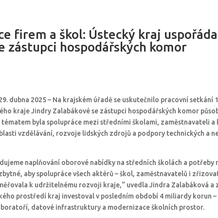
e firem a škol: Ústecký kraj uspořáda
se zástupci hospodářských komor
29. dubna 2025 – Na krajském úřadě se uskutečnilo pracovní setkání 
ho kraje Jindry Zalabákové se zástupci hospodářských komor působ
 tématem byla spolupráce mezi středními školami, zaměstnavateli a 
lasti vzdělávání, rozvoje lidských zdrojů a podpory technických a 
dujeme naplňování oborové nabídky na středních školách a potřeby 
zbytné, aby spolupráce všech aktérů – škol, zaměstnavatelů i zřizovat
měřovala k udržitelnému rozvoji kraje,“ uvedla Jindra Zalabáková a 
kého prostředí kraj investoval v posledním období 4 miliardy korun 
laboratoří, datové infrastruktury a modernizace školních prostor.