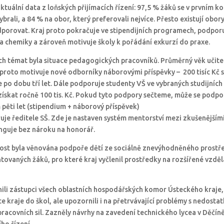
tuální data z loňských přijímacích řízení: 97,5 % žáků se v prvním ko
vybrali, a 84 % na obor, který preferovali nejvíce. Přesto existují obory
porovat. Kraj proto pokračuje ve stipendijních programech, podpor
 a chemiky a zároveň motivuje školy k pořádání exkurzí do praxe.
ch témat byla situace pedagogických pracovníků. Průměrný věk učite
raj proto motivuje nové odborníky náborovými příspěvky – 200 tisíc Kč
e po dobu tří let. Dále podporuje studenty VŠ ve vybraných studijníc
ískat ročně 100 tis. Kč. Pokud tyto podpory sečteme, může se podpo
 pěti let (stipendium + náborový příspěvek)
uje ředitele SŠ. Zde je nastaven systém mentorství mezi zkušenějším
funguje bez nároku na honorář.
ost byla věnována podpoře dětí ze sociálně znevýhodněného prostře
ovaných žáků, pro které kraj vyčlenil prostředky na rozšířené vzděláv
nili zástupci všech oblastních hospodářských komor Ústeckého kraje, 
ce kraje do škol, ale upozornili i na přetrvávající problémy s nedost
pracovních sil. Zazněly návrhy na zavedení technického lycea v Děčí