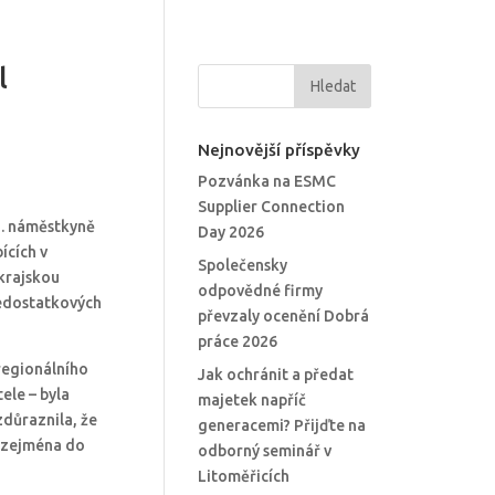
l
Nejnovější příspěvky
Pozvánka na ESMC
Supplier Connection
1. náměstkyně
Day 2026
ících v
Společensky
krajskou
odpovědné firmy
nedostatkových
převzaly ocenění Dobrá
práce 2026
regionálního
Jak ochránit a předat
ele – byla
majetek napříč
zdůraznila, že
generacemi? Přijďte na
– zejména do
odborný seminář v
Litoměřicích