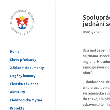
Spoluprác
jednání 
05/05/2025
Ústí nad Labem, 
Home
hejtmana Ústecké
Slovo předsedy
regionu. Hlavním
samosprávou v ob
Základní dokumenty
oborů.
Orgány komory
„Dlouhodobě sle
Členská základna
trhu práce. Je ne
Aktuality
systematická a s
do rozvoje škols
Elektronické mýtné
vybavení dílen, 
Projekty