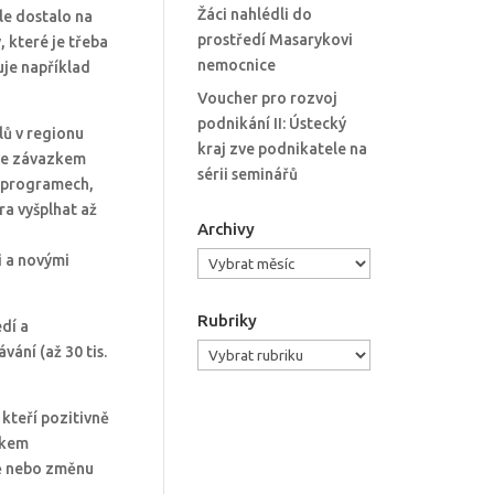
Žáci nahlédli do
le dostalo na
prostředí Masarykovi
, které je třeba
nemocnice
uje například
Voucher pro rozvoj
podnikání II: Ústecký
lů v regionu
kraj zve podnikatele na
 se závazkem
sérii seminářů
h programech,
ra vyšplhat až
Archivy
Archivy
i a novými
Rubriky
dí a
Rubriky
ání (až 30 tis.
kteří pozitivně
atkem
ně nebo změnu