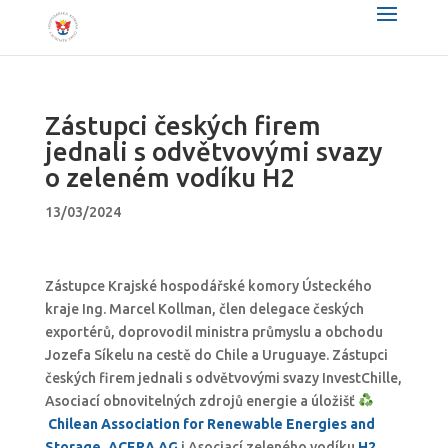
Zástupci českých firem
jednali s odvětvovými svazy
o zeleném vodíku H2
13/03/2024
Zástupce Krajské hospodářské komory Ústeckého
kraje Ing. Marcel Kollman, člen delegace českých
exportérů, doprovodil ministra průmyslu a obchodu
Jozefa Síkelu na cestě do Chile a Uruguaye. Zástupci
českých firem jednali s odvětvovými svazy InvestChille,
Asociací obnovitelných zdrojů energie a úložišť
Chilean Association for Renewable Energies and
Storage, ACERA AG
i Asociací zeleného vodíku
H2