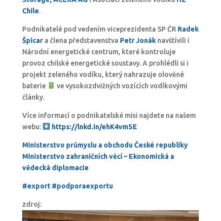
Chile
.
Podnikatelé pod vedením viceprezidenta SP ČR
Radek
Špicar
a člena představenstva
Petr Jonák
navštívili i
Národní energetické centrum, které kontroluje
provoz chilské energetické soustavy. A prohlédli si i
projekt zeleného vodíku, který nahrazuje olověné
baterie
ve vysokozdvižných vozících vodíkovými
články.
Více informací o podnikatelské misi najdete na našem
webu:
https://lnkd.in/ehK4vmSE
Ministerstvo průmyslu a obchodu České republiky
Ministerstvo zahraničních věcí – Ekonomická a
vědecká diplomacie
#export
#podporaexportu
zdroj: