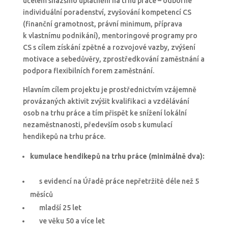
účelem snazšího uplatnění na trhu práce – odborné
individuální poradenství, zvyšování kompetencí CS
(finanční gramotnost, právní minimum, příprava
k vlastnímu podnikání), mentoringové programy pro
CS s cílem získání zpětné a rozvojové vazby, zvýšení
motivace a sebedůvěry, zprostředkování zaměstnání a
podpora flexibilních forem zaměstnání.
Hlavním cílem projektu je prostřednictvím vzájemně
provázaných aktivit zvýšit kvalifikaci a vzdělávání
osob na trhu práce a tím přispět ke snížení lokální
nezaměstnanosti, především osob s kumulací
hendikepů na trhu práce.
kumulac
e
hendikepů na trhu práce (min
imálně
dva):
s evidencí na Úřadě práce nepřetržitě déle než 5
měsíců
mladší 25 let
ve věku 50 a více let