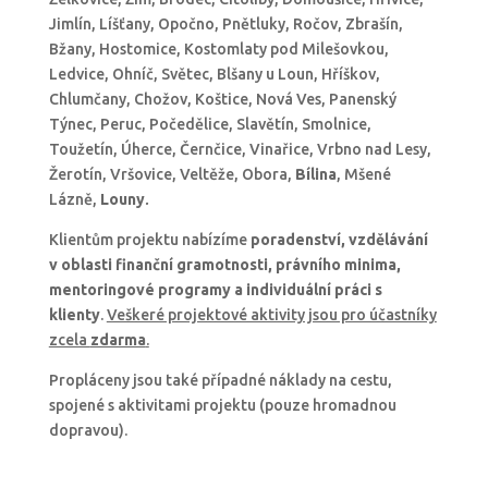
Jimlín, Líšťany, Opočno, Pnětluky, Ročov, Zbrašín,
Bžany, Hostomice, Kostomlaty pod Milešovkou,
Ledvice, Ohníč, Světec, Blšany u Loun, Hříškov,
Chlumčany, Chožov, Koštice, Nová Ves, Panenský
Týnec, Peruc, Počedělice, Slavětín, Smolnice,
Toužetín, Úherce, Černčice, Vinařice, Vrbno nad Lesy,
Žerotín, Vršovice, Veltěže, Obora,
Bílina
, Mšené
Lázně,
Louny
.
Klientům projektu nabízíme
poradenství, vzdělávání
v oblasti finanční gramotnosti, právního minima,
mentoringové programy a individuální práci s
klienty
.
Veškeré projektové aktivity jsou pro účastníky
zcela
zdarma
.
Propláceny jsou také případné náklady na cestu,
spojené s aktivitami projektu (pouze hromadnou
dopravou).