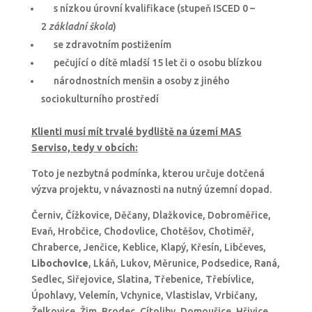
s nízkou úrovní kvalifikace (stupeň ISCED 0 –
2
základní škola
)
se zdravotním postižením
pečující o dítě mladší 15 let či o osobu blízkou
národnostních menšin a osoby z jiného
sociokulturního prostředí
Klienti musí mít trvalé bydliště na území MAS
Serviso, tedy v obcích:
Toto je nezbytná podmínka, kterou určuje dotčená
výzva projektu, v návaznosti na nutný územní dopad.
Černiv, Čížkovice, Děčany, Dlažkovice, Dobroměřice,
Evaň, Hrobčice, Chodovlice, Chotěšov, Chotiměř,
Chraberce, Jenčice, Keblice, Klapý, Křesín, Libčeves,
Libochovice
, Lkáň, Lukov, Měrunice, Podsedice, Raná,
Sedlec, Siřejovice, Slatina, Třebenice, Třebívlice,
Úpohlavy, Velemín, Vchynice, Vlastislav, Vrbičany,
Želkovice, Žim, Brodec, Cítoliby, Domoušice, Hřivice,