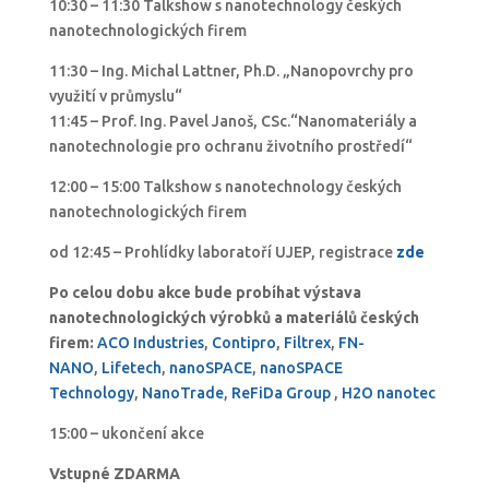
10:30 – 11:30 Talkshow s nanotechnology českých
nanotechnologických firem
11:30 – Ing. Michal Lattner, Ph.D. „Nanopovrchy pro
využití v průmyslu“
11:45 – Prof. Ing. Pavel Janoš, CSc.“Nanomateriály a
nanotechnologie pro ochranu životního prostředí“
12:00 – 15:00 Talkshow s nanotechnology českých
nanotechnologických firem
od 12:45 – Prohlídky laboratoří UJEP, registrace
zd
e
Po celou dobu akce bude probíhat výstava
nanotechnologických výrobků a materiálů českých
firem:
ACO Industries
,
Contipro
,
Filtrex
,
FN-
NANO
,
Lifetech
,
nanoSPACE
,
nanoSPACE
Technology
,
NanoTrade
,
ReFiDa Group
,
H2O nanotec
15:00 – ukončení akce
Vstupné ZDARMA