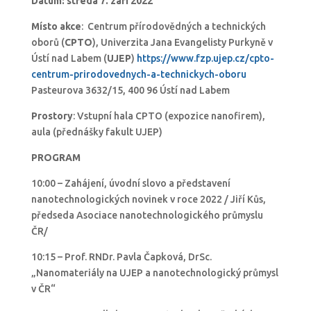
Datum:
středa 7. září 2022
Místo akce
: Centrum přírodovědných a technických
oborů (
CPTO
), Univerzita Jana Evangelisty Purkyně v
Ústí nad Labem (
UJEP
)
https://www.fzp.ujep.cz/cpto-
centrum-prirodovednych-a-technickych-oboru
Pasteurova 3632/15, 400 96 Ústí nad Labem
Prostory
: Vstupní hala CPTO (expozice nanofirem),
aula (přednášky fakult UJEP)
PROGRAM
10:00 – Zahájení, úvodní slovo a představení
nanotechnologických novinek v roce 2022 / Jiří Kůs,
předseda Asociace nanotechnologického průmyslu
ČR/
10:15 – Prof. RNDr. Pavla Čapková, DrSc.
„Nanomateriály na UJEP a nanotechnologický průmysl
v ČR“