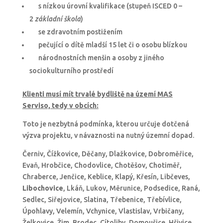
s nízkou úrovní kvalifikace (stupeň ISCED 0 –
2
základní škola
)
se zdravotním postižením
pečující o dítě mladší 15 let či o osobu blízkou
národnostních menšin a osoby z jiného
sociokulturního prostředí
Klienti musí mít trvalé bydliště na území MAS
Serviso, tedy v obcích:
Toto je nezbytná podmínka, kterou určuje dotčená
výzva projektu, v návaznosti na nutný územní dopad.
Černiv, Čížkovice, Děčany, Dlažkovice, Dobroměřice,
Evaň, Hrobčice, Chodovlice, Chotěšov, Chotiměř,
Chraberce, Jenčice, Keblice, Klapý, Křesín, Libčeves,
Libochovice
, Lkáň, Lukov, Měrunice, Podsedice, Raná,
Sedlec, Siřejovice, Slatina, Třebenice, Třebívlice,
Úpohlavy, Velemín, Vchynice, Vlastislav, Vrbičany,
Želkovice, Žim, Brodec, Cítoliby, Domoušice, Hřivice,