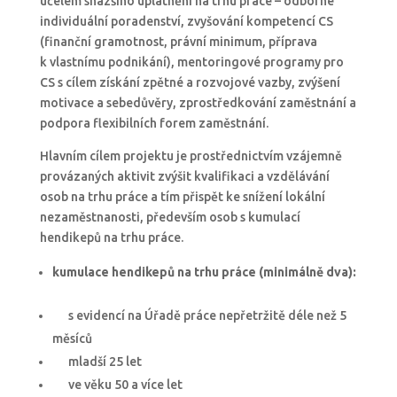
účelem snazšího uplatnění na trhu práce – odborné
individuální poradenství, zvyšování kompetencí CS
(finanční gramotnost, právní minimum, příprava
k vlastnímu podnikání), mentoringové programy pro
CS s cílem získání zpětné a rozvojové vazby, zvýšení
motivace a sebedůvěry, zprostředkování zaměstnání a
podpora flexibilních forem zaměstnání.
Hlavním cílem projektu je prostřednictvím vzájemně
provázaných aktivit zvýšit kvalifikaci a vzdělávání
osob na trhu práce a tím přispět ke snížení lokální
nezaměstnanosti, především osob s kumulací
hendikepů na trhu práce.
kumulac
e
hendikepů na trhu práce (min
imálně
dva):
s evidencí na Úřadě práce nepřetržitě déle než 5
měsíců
mladší 25 let
ve věku 50 a více let