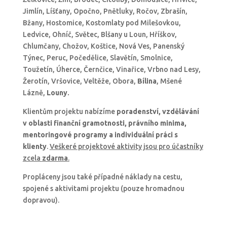
Jimlín, Líšťany, Opočno, Pnětluky, Ročov, Zbrašín,
Bžany, Hostomice, Kostomlaty pod Milešovkou,
Ledvice, Ohníč, Světec, Blšany u Loun, Hříškov,
Chlumčany, Chožov, Koštice, Nová Ves, Panenský
Týnec, Peruc, Počedělice, Slavětín, Smolnice,
Toužetín, Úherce, Černčice, Vinařice, Vrbno nad Lesy,
Žerotín, Vršovice, Veltěže, Obora,
Bílina
, Mšené
Lázně,
Louny
.
Klientům projektu nabízíme
poradenství, vzdělávání
v oblasti finanční gramotnosti, právního minima,
mentoringové programy a individuální práci s
klienty
.
Veškeré projektové aktivity jsou pro účastníky
zcela
zdarma
.
Propláceny jsou také případné náklady na cestu,
spojené s aktivitami projektu (pouze hromadnou
dopravou).