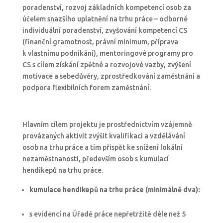
poradenství, rozvoj základních kompetencí osob za
účelem snazšího uplatnění na trhu práce – odborné
individuální poradenství, zvyšování kompetencí CS
(finanční gramotnost, právní minimum, příprava
k vlastnímu podnikání), mentoringové programy pro
CS s cílem získání zpětné a rozvojové vazby, zvýšení
motivace a sebedůvěry, zprostředkování zaměstnání a
podpora flexibilních forem zaměstnání.
Hlavním cílem projektu je prostřednictvím vzájemně
provázaných aktivit zvýšit kvalifikaci a vzdělávání
osob na trhu práce a tím přispět ke snížení lokální
nezaměstnanosti, především osob s kumulací
hendikepů na trhu práce.
kumulac
e
hendikepů na trhu práce (min
imálně
dva):
s evidencí na Úřadě práce nepřetržitě déle než 5