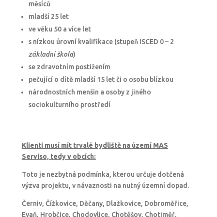
měsíců
mladší 25 let
ve věku 50 a více let
s nízkou úrovní kvalifikace (stupeň ISCED 0 – 2
základní škola
)
se zdravotním postižením
pečující o dítě mladší 15 let či o osobu blízkou
národnostních menšin a osoby z jiného
sociokulturního prostředí
Klienti musí mít trvalé bydliště na území MAS
Serviso, tedy v obcích:
Toto je nezbytná podmínka, kterou určuje dotčená
výzva projektu, v návaznosti na nutný územní dopad.
Černiv, Čížkovice, Děčany, Dlažkovice, Dobroměřice,
Evaň, Hrobčice, Chodovlice, Chotěšov, Chotiměř,