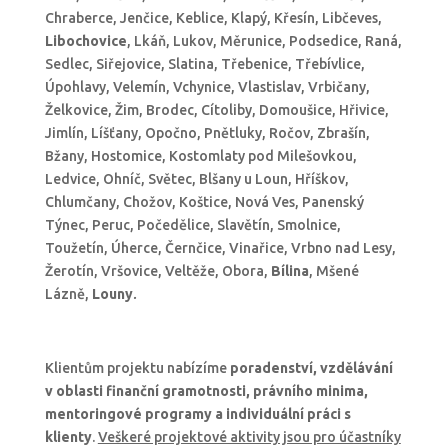
Chraberce, Jenčice, Keblice, Klapý, Křesín, Libčeves,
Libochovice
, Lkáň, Lukov, Měrunice, Podsedice, Raná,
Sedlec, Siřejovice, Slatina, Třebenice, Třebívlice,
Úpohlavy, Velemín, Vchynice, Vlastislav, Vrbičany,
Želkovice, Žim, Brodec, Cítoliby, Domoušice, Hřivice,
Jimlín, Líšťany, Opočno, Pnětluky, Ročov, Zbrašín,
Bžany, Hostomice, Kostomlaty pod Milešovkou,
Ledvice, Ohníč, Světec, Blšany u Loun, Hříškov,
Chlumčany, Chožov, Koštice, Nová Ves, Panenský
Týnec, Peruc, Počedělice, Slavětín, Smolnice,
Toužetín, Úherce, Černčice, Vinařice, Vrbno nad Lesy,
Žerotín, Vršovice, Veltěže, Obora,
Bílina
, Mšené
Lázně,
Louny
.
Klientům projektu nabízíme
poradenství, vzdělávání
v oblasti finanční gramotnosti, právního minima,
mentoringové programy a individuální práci s
klienty
.
Veškeré projektové aktivity jsou pro účastníky