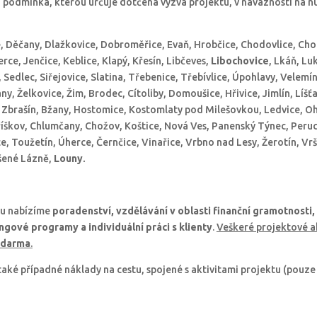
 podmínka, kterou určuje dotčená výzva projektu, v návaznosti na n
e, Děčany, Dlažkovice, Dobroměřice, Evaň, Hrobčice, Chodovlice, Cho
ce, Jenčice, Keblice, Klapý, Křesín, Libčeves,
Libochovice
, Lkáň, Lu
Sedlec, Siřejovice, Slatina, Třebenice, Třebívlice, Úpohlavy, Velemín
any, Želkovice, Žim, Brodec, Cítoliby, Domoušice, Hřivice, Jimlín, Líš
 Zbrašín, Bžany, Hostomice, Kostomlaty pod Milešovkou, Ledvice, Oh
říškov, Chlumčany, Chožov, Koštice, Nová Ves, Panenský Týnec, Peruc
e, Toužetín, Úherce, Černčice, Vinařice, Vrbno nad Lesy, Žerotín, Vrš
šené Lázně,
Louny
.
tu nabízíme
poradenství, vzdělávání v oblasti finanční gramotnosti,
gové programy a individuální práci s klienty
.
Veškeré projektové ak
zdarma
.
také případné náklady na cestu, spojené s aktivitami projektu (pou