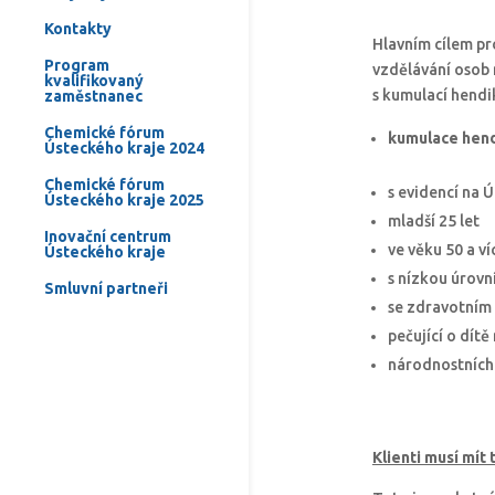
Kontakty
Hlavním cílem pr
Program
vzdělávání osob 
kvalifikovaný
s kumulací hendi
zaměstnanec
Chemické fórum
kumulac
e
hend
Ústeckého kraje 2024
Chemické fórum
s evidencí na 
Ústeckého kraje 2025
mladší 25 let
Inovační centrum
ve věku 50 a ví
Ústeckého kraje
s nízkou úrovní
Smluvní partneři
se zdravotním
pečující o dítě
národnostních 
Klienti musí mít