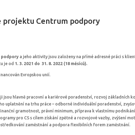
e projektu Centrum podpory
 podpory
a jeho aktivity jsou založeny na přímé adresné práci s klie
tu je od
1. 3. 2021 do 31. 8. 2022 (18 měsíců).
financován Evropskou unií.
ji jsou hlavně pracovní a kariérové poradenství, rozvoj základních 
ho uplatnění na trhu práce – odborné individuální poradenství, zvyšo
inanční gramotnost, právní minimum, příprava k vlastnímu podnikání
gramy pro CS s cílem získání zpětné a rozvojové vazby, zvýšení mot
středkování zaměstnání a podpora flexibilních forem zaměstnání.