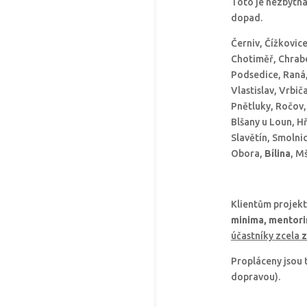
Toto je nezbytná
dopad.
Černiv, Čížkovic
Chotiměř, Chraber
Podsedice, Raná, 
Vlastislav, Vrbič
Pnětluky, Ročov,
Blšany u Loun, H
Slavětín, Smolnic
Obora,
Bílina
, M
Klientům projek
minima, mentorin
účastníky zcela
Propláceny jsou 
dopravou).