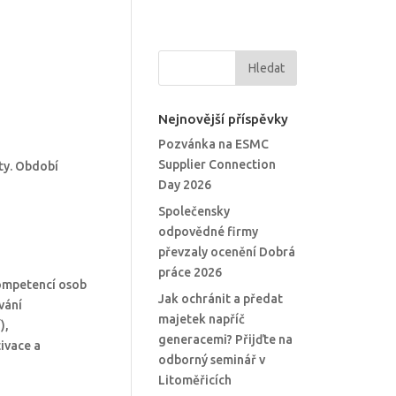
Nejnovější příspěvky
Pozvánka na ESMC
Supplier Connection
nty. Období
Day 2026
Společensky
odpovědné firmy
převzaly ocenění Dobrá
práce 2026
kompetencí osob
Jak ochránit a předat
vání
majetek napříč
),
generacemi? Přijďte na
ivace a
odborný seminář v
Litoměřicích