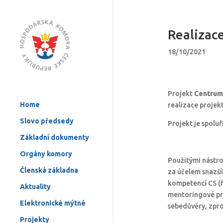
Realizac
18/10/2021
Projekt
Centrum
Home
realizace projek
Slovo předsedy
Projekt je spolu
Základní dokumenty
Orgány komory
Použitými nástro
Členská základna
za účelem snazší
kompetencí CS (f
Aktuality
mentoringové pro
Elektronické mýtné
sebedůvěry, zpro
Projekty