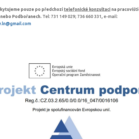
skytujeme pouze po předchozí
telefonické konzultaci
na pracoviští
i nebo Podbořanech.
Tel: 731 149 029; 736 660 331
,
e-mail:
y.ln@gmail.com