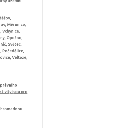
utný územní
těšov,
kov, Měrunice,
, Vchynice,
ťany, Opočno,
níč, Světec,
, Počedělice,
ovice, Veltěže,
 právního
tivity jsou pro
ze hromadnou