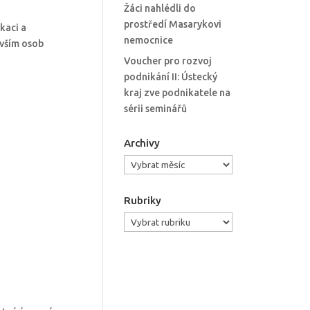
Žáci nahlédli do
prostředí Masarykovi
kaci a
nemocnice
evším osob
Voucher pro rozvoj
podnikání II: Ústecký
kraj zve podnikatele na
sérii seminářů
Archivy
Archivy
Rubriky
Rubriky