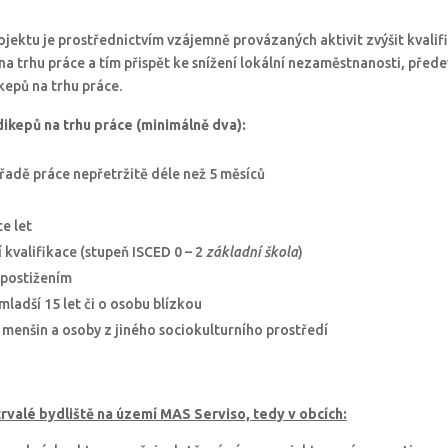
ojektu je prostřednictvím vzájemně provázaných aktivit zvýšit kvalifi
na trhu práce a tím přispět ke snížení lokální nezaměstnanosti, před
kepů na trhu práce.
ikepů na trhu práce (min
imálně
dva):
Úřadě práce nepřetržitě déle než 5 měsíců
ce let
 kvalifikace (stupeň ISCED 0 – 2
základní škola
)
 postižením
 mladší 15 let či o osobu blízkou
menšin a osoby z jiného sociokulturního prostředí
 trvalé bydliště na území MAS Serviso, tedy v obcích: