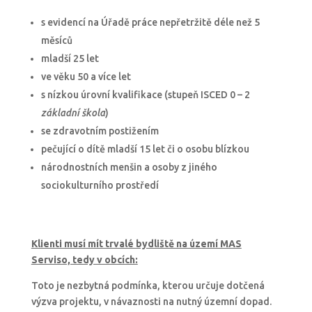
s evidencí na Úřadě práce nepřetržitě déle než 5
měsíců
mladší 25 let
ve věku 50 a více let
s nízkou úrovní kvalifikace (stupeň ISCED 0 – 2
základní škola
)
se zdravotním postižením
pečující o dítě mladší 15 let či o osobu blízkou
národnostních menšin a osoby z jiného
sociokulturního prostředí
Klienti musí mít trvalé bydliště na území MAS
Serviso, tedy v obcích:
Toto je nezbytná podmínka, kterou určuje dotčená
výzva projektu, v návaznosti na nutný územní dopad.