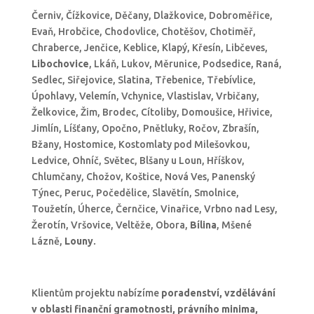
Černiv, Čížkovice, Děčany, Dlažkovice, Dobroměřice,
Evaň, Hrobčice, Chodovlice, Chotěšov, Chotiměř,
Chraberce, Jenčice, Keblice, Klapý, Křesín, Libčeves,
Libochovice
, Lkáň, Lukov, Měrunice, Podsedice, Raná,
Sedlec, Siřejovice, Slatina, Třebenice, Třebívlice,
Úpohlavy, Velemín, Vchynice, Vlastislav, Vrbičany,
Želkovice, Žim, Brodec, Cítoliby, Domoušice, Hřivice,
Jimlín, Líšťany, Opočno, Pnětluky, Ročov, Zbrašín,
Bžany, Hostomice, Kostomlaty pod Milešovkou,
Ledvice, Ohníč, Světec, Blšany u Loun, Hříškov,
Chlumčany, Chožov, Koštice, Nová Ves, Panenský
Týnec, Peruc, Počedělice, Slavětín, Smolnice,
Toužetín, Úherce, Černčice, Vinařice, Vrbno nad Lesy,
Žerotín, Vršovice, Veltěže, Obora,
Bílina
, Mšené
Lázně,
Louny
.
Klientům projektu nabízíme
poradenství, vzdělávání
v oblasti finanční gramotnosti, právního minima,