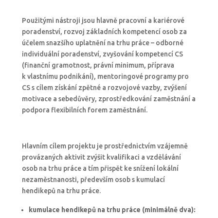
Použitými nástroji jsou hlavně pracovní a kariérové
poradenství, rozvoj základních kompetencí osob za
účelem snazšího uplatnění na trhu práce – odborné
individuální poradenství, zvyšování kompetencí CS
(finanční gramotnost, právní minimum, příprava
k vlastnímu podnikání), mentoringové programy pro
CS s cílem získání zpětné a rozvojové vazby, zvýšení
motivace a sebedůvěry, zprostředkování zaměstnání a
podpora flexibilních forem zaměstnání.
Hlavním cílem projektu je prostřednictvím vzájemně
provázaných aktivit zvýšit kvalifikaci a vzdělávání
osob na trhu práce a tím přispět ke snížení lokální
nezaměstnanosti, především osob s kumulací
hendikepů na trhu práce.
kumulac
e
hendikepů na trhu práce (min
imálně
dva):