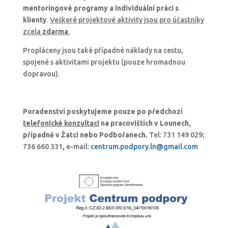
mentoringové programy a individuální práci s
klienty
.
Veškeré projektové aktivity jsou pro účastníky
zcela
zdarma
.
Propláceny jsou také případné náklady na cestu,
spojené s aktivitami projektu (pouze hromadnou
dopravou).
Poradenství poskytujeme pouze po předchozí
telefonické konzultaci
na pracovištích v Lounech,
případně v Žatci nebo Podbořanech.
Tel: 731 149 029;
736 660 331
,
e-mail:
centrum.podpory.ln@gmail.com