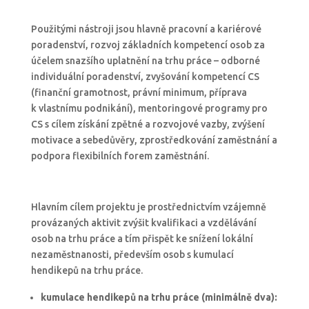
Použitými nástroji jsou hlavně pracovní a kariérové
poradenství, rozvoj základních kompetencí osob za
účelem snazšího uplatnění na trhu práce – odborné
individuální poradenství, zvyšování kompetencí CS
(finanční gramotnost, právní minimum, příprava
k vlastnímu podnikání), mentoringové programy pro
CS s cílem získání zpětné a rozvojové vazby, zvýšení
motivace a sebedůvěry, zprostředkování zaměstnání a
podpora flexibilních forem zaměstnání.
Hlavním cílem projektu je prostřednictvím vzájemně
provázaných aktivit zvýšit kvalifikaci a vzdělávání
osob na trhu práce a tím přispět ke snížení lokální
nezaměstnanosti, především osob s kumulací
hendikepů na trhu práce.
kumulac
e
hendikepů na trhu práce (min
imálně
dva):