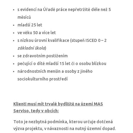
s evidencí na Úřadě práce nepřetržitě déle než 5
měsíců
mladší 25 let
ve věku 50 a více let
s nízkou úrovní kvalifikace (stupeň ISCED 0 – 2
základní škola
)
se zdravotním postižením
pečující o dítě mladší 15 let či o osobu blízkou
národnostních menšin a osoby z jiného
sociokulturního prostředí
Klienti musí mít trvalé bydliště na území MAS
Serviso, tedy v obcích:
Toto je nezbytná podmínka, kterou určuje dotčená
výzva projektu, v návaznosti na nutný územní dopad.