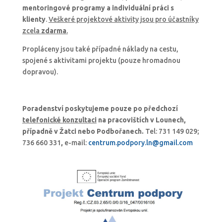
mentoringové programy a individuální práci s
klienty
.
Veškeré projektové aktivity jsou pro účastníky
zcela
zdarma
.
Propláceny jsou také případné náklady na cestu,
spojené s aktivitami projektu (pouze hromadnou
dopravou).
Poradenství poskytujeme pouze po předchozí
telefonické konzultaci
na pracovištích v Lounech,
případně v Žatci nebo Podbořanech.
Tel: 731 149 029;
736 660 331
,
e-mail:
centrum.podpory.ln@gmail.com