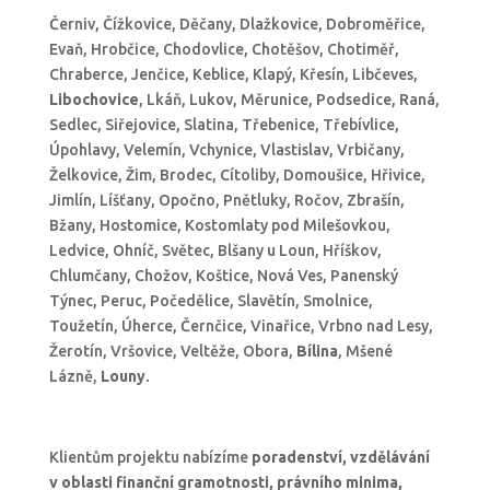
Černiv, Čížkovice, Děčany, Dlažkovice, Dobroměřice,
Evaň, Hrobčice, Chodovlice, Chotěšov, Chotiměř,
Chraberce, Jenčice, Keblice, Klapý, Křesín, Libčeves,
Libochovice
, Lkáň, Lukov, Měrunice, Podsedice, Raná,
Sedlec, Siřejovice, Slatina, Třebenice, Třebívlice,
Úpohlavy, Velemín, Vchynice, Vlastislav, Vrbičany,
Želkovice, Žim, Brodec, Cítoliby, Domoušice, Hřivice,
Jimlín, Líšťany, Opočno, Pnětluky, Ročov, Zbrašín,
Bžany, Hostomice, Kostomlaty pod Milešovkou,
Ledvice, Ohníč, Světec, Blšany u Loun, Hříškov,
Chlumčany, Chožov, Koštice, Nová Ves, Panenský
Týnec, Peruc, Počedělice, Slavětín, Smolnice,
Toužetín, Úherce, Černčice, Vinařice, Vrbno nad Lesy,
Žerotín, Vršovice, Veltěže, Obora,
Bílina
, Mšené
Lázně,
Louny
.
Klientům projektu nabízíme
poradenství, vzdělávání
v oblasti finanční gramotnosti, právního minima,