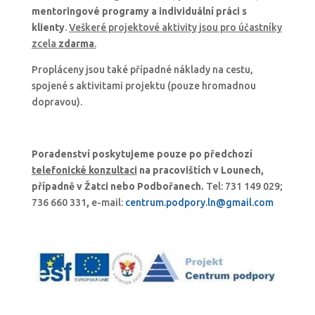
mentoringové programy a individuální práci s
klienty
.
Veškeré projektové aktivity jsou pro účastníky
zcela
zdarma
.
Propláceny jsou také případné náklady na cestu,
spojené s aktivitami projektu (pouze hromadnou
dopravou).
Poradenství poskytujeme pouze po předchozí
telefonické konzultaci
na pracovištích v Lounech,
případně v Žatci nebo Podbořanech.
Tel: 731 149 029;
736 660 331
,
e-mail:
centrum.podpory.ln@gmail.com