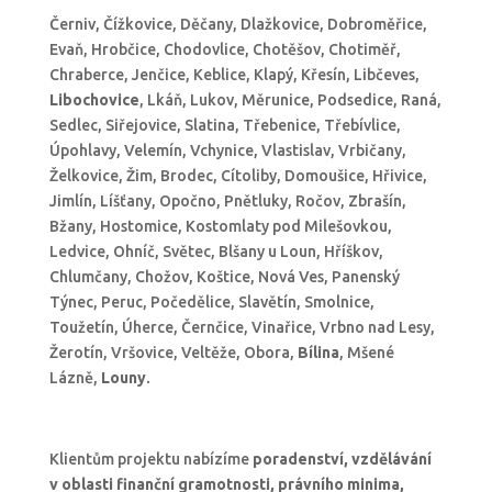
Černiv, Čížkovice, Děčany, Dlažkovice, Dobroměřice,
Evaň, Hrobčice, Chodovlice, Chotěšov, Chotiměř,
Chraberce, Jenčice, Keblice, Klapý, Křesín, Libčeves,
Libochovice
, Lkáň, Lukov, Měrunice, Podsedice, Raná,
Sedlec, Siřejovice, Slatina, Třebenice, Třebívlice,
Úpohlavy, Velemín, Vchynice, Vlastislav, Vrbičany,
Želkovice, Žim, Brodec, Cítoliby, Domoušice, Hřivice,
Jimlín, Líšťany, Opočno, Pnětluky, Ročov, Zbrašín,
Bžany, Hostomice, Kostomlaty pod Milešovkou,
Ledvice, Ohníč, Světec, Blšany u Loun, Hříškov,
Chlumčany, Chožov, Koštice, Nová Ves, Panenský
Týnec, Peruc, Počedělice, Slavětín, Smolnice,
Toužetín, Úherce, Černčice, Vinařice, Vrbno nad Lesy,
Žerotín, Vršovice, Veltěže, Obora,
Bílina
, Mšené
Lázně,
Louny
.
Klientům projektu nabízíme
poradenství, vzdělávání
v oblasti finanční gramotnosti, právního minima,