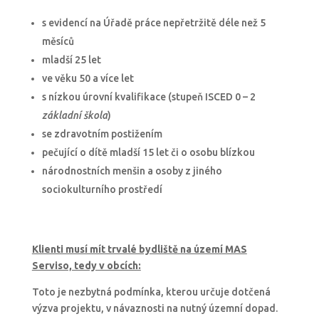
s evidencí na Úřadě práce nepřetržitě déle než 5
měsíců
mladší 25 let
ve věku 50 a více let
s nízkou úrovní kvalifikace (stupeň ISCED 0 – 2
základní škola
)
se zdravotním postižením
pečující o dítě mladší 15 let či o osobu blízkou
národnostních menšin a osoby z jiného
sociokulturního prostředí
Klienti musí mít trvalé bydliště na území MAS
Serviso, tedy v obcích:
Toto je nezbytná podmínka, kterou určuje dotčená
výzva projektu, v návaznosti na nutný územní dopad.