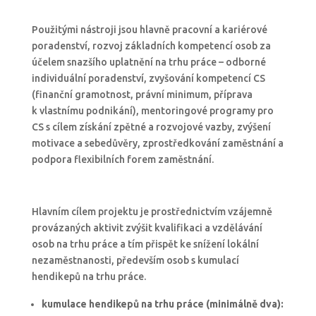
Použitými nástroji jsou hlavně pracovní a kariérové
poradenství, rozvoj základních kompetencí osob za
účelem snazšího uplatnění na trhu práce – odborné
individuální poradenství, zvyšování kompetencí CS
(finanční gramotnost, právní minimum, příprava
k vlastnímu podnikání), mentoringové programy pro
CS s cílem získání zpětné a rozvojové vazby, zvýšení
motivace a sebedůvěry, zprostředkování zaměstnání a
podpora flexibilních forem zaměstnání.
Hlavním cílem projektu je prostřednictvím vzájemně
provázaných aktivit zvýšit kvalifikaci a vzdělávání
osob na trhu práce a tím přispět ke snížení lokální
nezaměstnanosti, především osob s kumulací
hendikepů na trhu práce.
kumulac
e
hendikepů na trhu práce (min
imálně
dva):