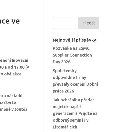
ace ve
Nejnovější příspěvky
Pozvánka na ESMC
Supplier Connection
enění Inovační
Day 2026
30 a od 17.00
(v
Společensky
ro obě akce.
odpovědné firmy
převzaly ocenění Dobrá
práce 2026
ora nákladů.
Jak ochránit a předat
iž čtvrté
majetek napříč
eněné v soutěži
generacemi? Přijďte na
odborný seminář v
Litoměřicích