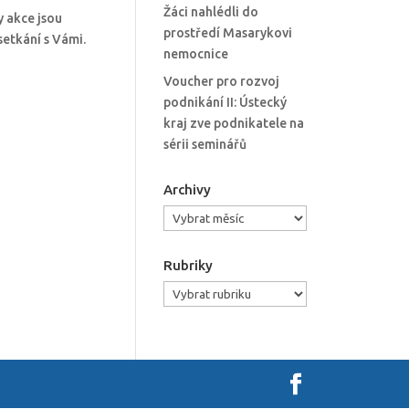
Žáci nahlédli do
y akce jsou
prostředí Masarykovi
etkání s Vámi.
nemocnice
Voucher pro rozvoj
podnikání II: Ústecký
kraj zve podnikatele na
sérii seminářů
Archivy
Archivy
Rubriky
Rubriky