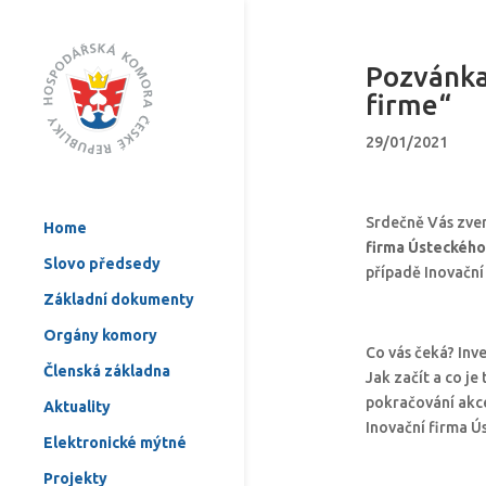
Pozvánka 
firme“
29/01/2021
Srdečně Vás zve
Home
firma Ústeckého 
Slovo předsedy
případě Inovační 
Základní dokumenty
Orgány komory
Co vás čeká? Inv
Členská základna
Jak začít a co je
pokračování akce
Aktuality
Inovační firma Ú
Elektronické mýtné
Projekty