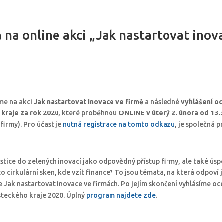
na online akci „Jak nastartovat inov
me na akci
Jak nastartovat inovace ve firmě
a následné
vyhlášení oc
kraje za rok 2020
, které proběhnou
ONLINE v úterý 2. února od 13.
firmy). Pro účast je
nutná registrace na tomto odkazu
, je společná p
estice do zelených inovací jako odpovědný přístup firmy, ale také úsp
 to cirkulární sken, kde vzít finance? To jsou témata, na která odpoví j
 Jak nastartovat inovace ve firmách. Po jejím skončení vyhlásíme oc
steckého kraje 2020. Úplný
program najdete zde
.