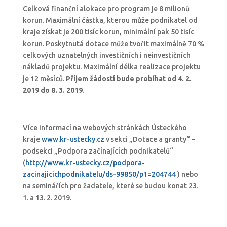
Celková finanční alokace pro program je 8 milionů
korun. Maximální částka, kterou může podnikatel od
kraje získat je 200 tisíc korun, minimální pak 50 tisíc
korun. Poskytnutá dotace může tvořit maximálně 70 %
celkových uznatelných investičních i neinvestičních
nákladů projektu. Maximální délka realizace projektu
je 12 měsíců.
Příjem žádostí bude probíhat od 4. 2.
2019 do 8. 3. 2019
.
Více informací na webových stránkách Ústeckého
kraje
www.kr-ustecky.cz
v sekci „Dotace a granty“ –
podsekci „Podpora začínajících podnikatelů“
(
http://www.kr-ustecky.cz/podpora-
zacinajicichpodnikatelu/ds-99850/p1=204744
) nebo
na seminářích pro žadatele, které se budou konat 23.
1. a 13. 2. 2019.