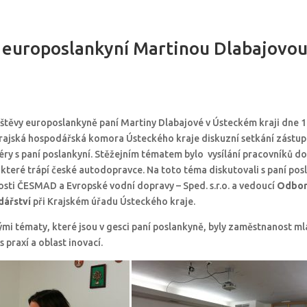
s europoslankyní Martinou Dlabajovo
ávštěvy europoslankyně paní Martiny Dlabajové v Ústeckém kraji dne 15
rajská hospodářská komora Ústeckého kraje diskuzní setkání zástup
éry s paní poslankyní. Stěžejním tématem bylo vysílání pracovníků do
, které trápí české autodopravce. Na toto téma diskutovali s paní pos
osti ČESMAD a Evropské vodní dopravy – Sped. s.r.o. a vedoucí
Odbor
dářství
při Krajském úřadu Ústeckého kraje.
ými tématy, které jsou v gesci paní poslankyně, byly zaměstnanost ml
s praxí a oblast inovací.