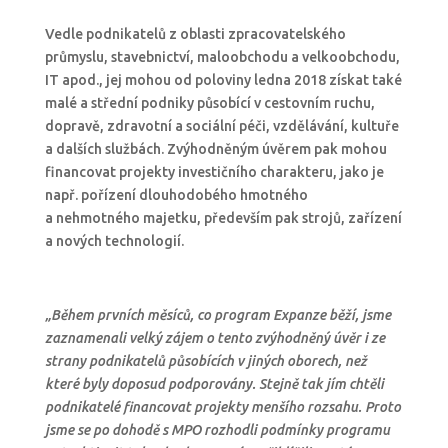
Vedle podnikatelů z oblasti zpracovatelského
průmyslu, stavebnictví, maloobchodu a velkoobchodu,
IT apod., jej mohou od poloviny ledna 2018 získat také
malé a střední podniky působící v cestovním ruchu,
dopravě, zdravotní a sociální péči, vzdělávání, kultuře
a dalších službách. Zvýhodněným úvěrem pak mohou
financovat projekty investičního charakteru, jako je
např. pořízení dlouhodobého hmotného
a nehmotného majetku, především pak strojů, zařízení
a nových technologií.
„Během prvních měsíců, co program Expanze běží, jsme
zaznamenali velký zájem o tento zvýhodněný úvěr i ze
strany podnikatelů působících v jiných oborech, než
které byly doposud podporovány. Stejně tak jím chtěli
podnikatelé financovat projekty menšího rozsahu. Proto
jsme se po dohodě s MPO rozhodli podmínky programu