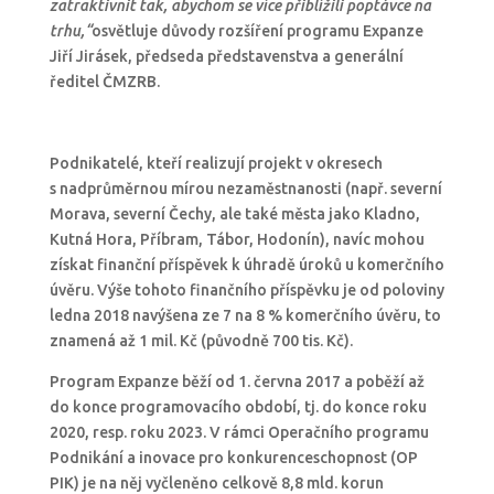
zatraktivnit tak, abychom se více přiblížili poptávce na
trhu,“
osvětluje důvody rozšíření programu Expanze
Jiří Jirásek, předseda představenstva a generální
ředitel ČMZRB.
Podnikatelé, kteří realizují projekt v okresech
s nadprůměrnou mírou nezaměstnanosti (např. severní
Morava, severní Čechy, ale také města jako Kladno,
Kutná Hora, Příbram, Tábor, Hodonín), navíc mohou
získat finanční příspěvek k úhradě úroků u komerčního
úvěru. Výše tohoto finančního příspěvku je od poloviny
ledna 2018 navýšena ze 7 na 8 % komerčního úvěru, to
znamená až 1 mil. Kč (původně 700 tis. Kč).
Program Expanze běží od 1. června 2017 a poběží až
do konce programovacího období, tj. do konce roku
2020, resp. roku 2023. V rámci Operačního programu
Podnikání a inovace pro konkurenceschopnost (OP
PIK) je na něj vyčleněno celkově 8,8 mld. korun