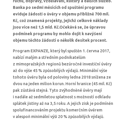
ruchu, dopravy, vzdělávání, kultury a dalších služeb.
Banka po sedmi měsících od spuštění programu
eviduje žádosti o úvěry v objemu přibližně 700 mil.
Kč, což znamená projekty, jejichž celkové náklady
jsou více než 1,5 mld. Kč.Očekává se, že úpravou
podmínek programu by mohlo dojít k navýšení
objemu těchto žádostí o několik desítek procent.
Program EXPANZE, který byl spuštěn 1. června 2017,
nabízí malým a středním podnikatelům
z mimopražských regionů bezúročné investiční úvěry
až do výše 45 % způsobilých výdajů. Minimální výše
tohoto úvěru byla od poloviny ledna 2018 snížena ze
dvou na jeden milion korun. Horní hranice (45 mil. Kč)
pak zůstává stejná. Tyto zvýhodněné úvěry mají
i nadále až sedmiletou splatnost s možností odkladu
splátek jistiny až na 3,5 roku. A jejich zisk je podmíněn
spolufinancováním projektu komerčním úvěrem
v alespoň minimální výši 20 % způsobilých výdajů.