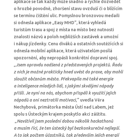
aplikace se tak každý může snadno a rychle dozvědět
o hrozbě povodně, zhoršení stavu ovzduší či o blížícím
se termínu čištění ulic. Pomyslnou bronzovou medaili
si odnesla aplikace „Easy MHD“, která vyhledá
turistům trasu a spoj z místa na místo bez nutnosti
znalosti názvů a poloh nejbližších zastávek a umožní
i nákup jízdenky. Cenu diváků a ostatních soutěžících si
odnesla mobilní aplikace, která uživatelům posílá
upozornění, aby nepropásli konkrétní dopravní spoj.
„
Jsem opravdu nadšená z představených projektů. Řadu
z nich je možné prakticky hned uvést do praxe, aby mohli
sloužit občanům města. Překvapila mě také energie
a inteligence mladých lidí, s jakými skvělými nápady
přišli. Je nyní na nás, abychom přispěli k využití jejich
nápadů a oni neztratili motivaci
,“ uvedla Věra
Nechybová, primátorka města Ústí nad Labem, jež
spolu s Ústeckým krajem poskytlo akci záštitu.
„
Navštívil jsem poslední dobou několik hackathonů
a musím říci, že ten ústecký byl bezkonkurečně nejlepší.
A to jak počtem účastníků, tak především jejich energií