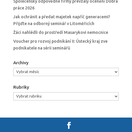
Společensky odpovědné firmy převzaly ocenění Dobrá
práce 2026
Jak ochránit a předat majetek napříč generacemi?
Přijďte na odborný seminář v Litoměřicích
Žáci nahlédli do prostředí Masarykovi nemocnice
Voucher pro rozvoj podnikání II: Ústecký kraj zve
podnikatele na sérii seminářů
Archivy
Archivy
Rubriky
Rubriky