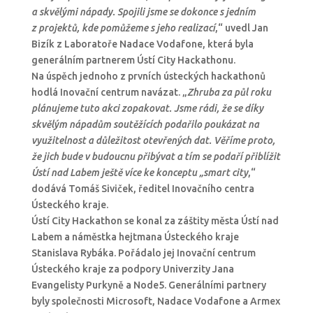
a skvělými nápady. Spojili jsme se dokonce s jedním
z projektů, kde pomůžeme s jeho realizací
,“ uvedl Jan
Bizík z Laboratoře Nadace Vodafone, která byla
generálním partnerem Ústí City Hackathonu.
Na úspěch jednoho z prvních ústeckých hackathonů
hodlá Inovační centrum navázat. „
Zhruba za půl roku
plánujeme tuto akci zopakovat. Jsme rádi, že se díky
skvělým nápadům soutěžících podařilo poukázat na
využitelnost a důležitost otevřených dat. Věříme proto,
že jich bude v budoucnu přibývat a tím se podaří přiblížit
Ústí nad Labem ještě více ke konceptu „smart city
,“
dodává Tomáš Siviček, ředitel Inovačního centra
Ústeckého kraje.
Ústí City Hackathon se konal za záštity města Ústí nad
Labem a náměstka hejtmana Ústeckého kraje
Stanislava Rybáka. Pořádalo jej Inovační centrum
Ústeckého kraje za podpory Univerzity Jana
Evangelisty Purkyně a Node5. Generálními partnery
byly společnosti Microsoft, Nadace Vodafone a Armex