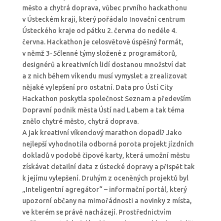
město a chytrá doprava, vůbec prvního hackathonu
v Ústeckém kraji, který pořádalo Inovační centrum
Ústeckého kraje od pátku 2. června do neděle 4.
června. Hackathon je celosvětově úspěšný formát,
v němž 3-5členné týmy složené z programátorů,
designérů a kreativních lidí dostanou množství dat
a z nich během víkendu musí vymyslet a zrealizovat
nějaké vylepšení pro ostatní. Data pro Ústí City
Hackathon poskytla společnost Seznam a především
Dopravní podnik města Ústí nad Labem a tak téma
znělo chytré město, chytrá doprava.
A jak kreativní víkendový marathon dopadl? Jako
nejlepší vyhodnotila odborná porota projekt jízdních
dokladů v podobě čipové karty, která umožní městu
získávat detailní data z ústecké dopravy a přispět tak
k jejímu vylepšení. Druhým z oceněných projektů byl
„Inteligentní agregátor“ – informační portál, který
upozorní občany na mimořádnosti a novinky z místa,
ve kterém se právě nacházejí. Prostřednictvím