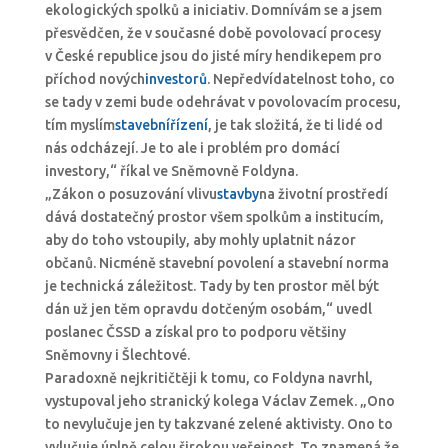
ekologických spolků a iniciativ. Domnívám se a jsem
přesvědčen, že v současné době povolovací procesy
v České republice jsou do jisté míry hendikepem pro
příchod nových
investorů
. Nepředvídatelnost toho, co
se tady v zemi bude odehrávat v povolovacím procesu,
tím myslím
stavební
řízení
, je tak složitá, že ti lidé od
nás odcházejí. Je to ale i problém pro domácí
investory,“ říkal ve Sněmovně Foldyna.
„Zákon o posuzování vlivu
stavby
na životní prostředí
dává dostatečný prostor všem spolkům a institucím,
aby do toho vstoupily, aby mohly uplatnit názor
občanů. Nicméně stavební povolení a stavební norma
je technická záležitost. Tady by ten prostor měl být
dán už jen těm opravdu dotčeným osobám,“ uvedl
poslanec ČSSD a získal pro to podporu většiny
Sněmovny i Šlechtové.
Paradoxně nejkritičtěji k tomu, co Foldyna navrhl,
vystupoval jeho stranický kolega Václav Zemek. „Ono
to nevylučuje jen ty takzvané zelené aktivisty. Ono to
vylučuje úplně celou širokou veřejnost. To znamená že