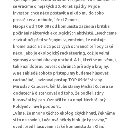
se vracíme o nějakých 30, 40 let zpátky. Přijde
investor, chce něco postavit a nikdo mu do toho
prostě kecat nebude,“ řekl Zemek.
Naopak od TOP 09 i od komunistů zazněla i kritika
počínání některých ekologických aktivistů. „Nechceme
zavírat oči před veřejným tajemstvím, že existuje
kromě tisíců a tisíců poctivých ochránců přírody také
něco, jako je ekologický racketeering, což je velmi
výnosný a velmi ohavný obchod. A ti, kteří se mu věnují,
tak kazí dobrou pověst ochránců přírody a krajiny.
A na základě tohoto přístupu my budeme hlasovat
racionálně,“ avizoval postup TOP 09 šéf strany
Miroslav Kalousek. Šéf klubu strany Michal Kučera se
dodatečně distancoval od toho, že podle listiny
hlasování byl pro. Označil to za omyl. Nechtěl prý
Foldynův návrh podpořit.
„Víme, že mnoho těchto ekologických hnutí, řekněme
si to na rovinu, i účelově někdy blokuje ty stavby,“
uvedl před hlasováním také komunista Jan Klán.