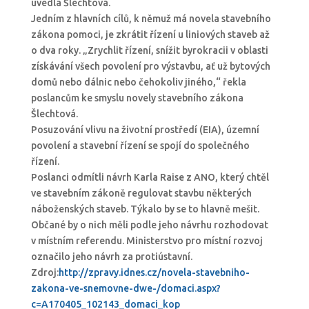
uvedla Šlechtová.
Jedním z hlavních cílů, k němuž má novela stavebního
zákona pomoci, je zkrátit řízení u liniových staveb až
o dva roky. „Zrychlit řízení, snížit byrokracii v oblasti
získávání všech povolení pro výstavbu, ať už bytových
domů nebo dálnic nebo čehokoliv jiného,“ řekla
poslancům ke smyslu novely stavebního zákona
Šlechtová.
Posuzování vlivu na životní prostředí (EIA), územní
povolení a stavební řízení se spojí do společného
řízení.
Poslanci odmítli návrh Karla Raise z ANO, který chtěl
ve stavebním zákoně regulovat stavbu některých
náboženských staveb. Týkalo by se to hlavně mešit.
Občané by o nich měli podle jeho návrhu rozhodovat
v místním referendu. Ministerstvo pro místní rozvoj
označilo jeho návrh za protiústavní.
Zdroj:
http://zpravy.idnes.cz/novela-stavebniho-
zakona-ve-snemovne-dwe-/domaci.aspx?
c=A170405_102143_domaci_kop