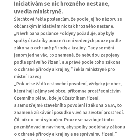
Iniciativám se nic hrozného nestane,
uvedla ministryně.
Šlechtová řekla poslancům, že podle jejího názoru se
občanským iniciativám nic tak hrozného nestane.
„Návrh pana poslance Foldyny požaduje, aby byly
spolky účastníky pouze řízení vedených pouze podle
zákona o ochraně přírody a krajiny. Tady se mění
jenom jedna věc, to znamená, že nebudou zapojeny
podle správního řízení, ale právě podle toho zákona
o ochraně přírody a krajiny,“ řekla ministryně pro
místní rozvoj
„Pokud se žádá o stavební povolení, vždycky je obec,
která hájí zájmy své obce, přítomna prostřednictvím
územního plánu, kde je účastníkem řízení,
a samozřejmě stavebního povolení i zákona o EIA, to
znamená získávání posudků vlivů na životní prostředí.
Čili nikdo není vyloučen. Pouze se navrhuje tímto
pozměňovacím návrhem, aby spolky podléhaly zákonu
o ochraně přírody a krajiny a ne správnímu řízení,“