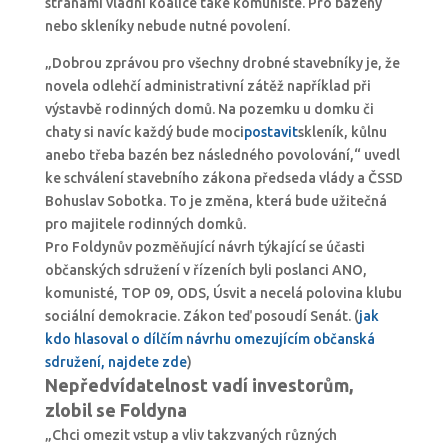
stranami vládní koalice také komunisté. Pro bazény
nebo skleníky nebude nutné povolení.
„Dobrou zprávou pro všechny drobné stavebníky je, že
novela odlehčí administrativní zátěž například při
výstavbě rodinných domů. Na pozemku u domku či
chaty si navíc každý bude moci
postavit
skleník, kůlnu
anebo třeba bazén bez následného povolování,“ uvedl
ke schválení stavebního zákona předseda vlády a ČSSD
Bohuslav Sobotka. To je změna, která bude užitečná
pro majitele rodinných domků.
Pro Foldynův pozměňující návrh týkající se účasti
občanských sdružení v řízeních byli poslanci ANO,
komunisté, TOP 09, ODS, Úsvit a necelá polovina klubu
sociální demokracie. Zákon teď posoudí Senát. (
jak
kdo hlasoval o dílčím návrhu omezujícím občanská
sdružení, najdete zde
)
Nepředvídatelnost vadí investorům,
zlobil se Foldyna
„Chci omezit vstup a vliv takzvaných různých