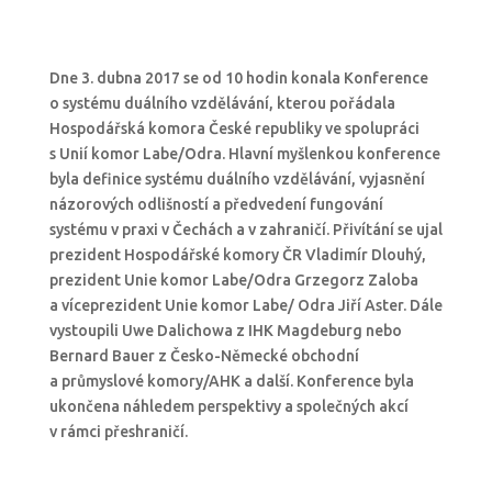
Dne 3. dubna 2017 se od 10 hodin konala Konference
o systému duálního vzdělávání, kterou pořádala
Hospodářská komora České republiky ve spolupráci
s Unií komor Labe/Odra. Hlavní myšlenkou konference
byla definice systému duálního vzdělávání, vyjasnění
názorových odlišností a předvedení fungování
systému v praxi v Čechách a v zahraničí. Přivítání se ujal
prezident Hospodářské komory ČR Vladimír Dlouhý,
prezident Unie komor Labe/Odra Grzegorz Zaloba
a víceprezident Unie komor Labe/ Odra Jiří Aster. Dále
vystoupili Uwe Dalichowa z IHK Magdeburg nebo
Bernard Bauer z Česko-Německé obchodní
a průmyslové komory/AHK a další. Konference byla
ukončena náhledem perspektivy a společných akcí
v rámci přeshraničí.