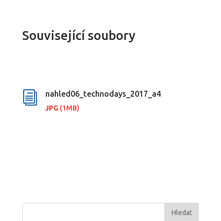
Související soubory
nahled06_technodays_2017_a4
i
JPG
(1MB)