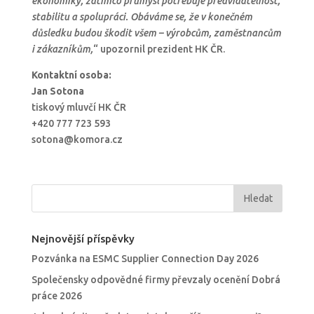
ekonomiky, zatímco průmysl potřebuje předvídatelnost,
stabilitu a spolupráci. Obáváme se, že v konečném
důsledku budou škodit všem – výrobcům, zaměstnancům
i zákazníkům,
“ upozornil prezident HK ČR.
Kontaktní osoba:
Jan Sotona
tiskový mluvčí HK ČR
+420 777 723 593
sotona@komora.cz
Nejnovější příspěvky
Pozvánka na ESMC Supplier Connection Day 2026
Společensky odpovědné firmy převzaly ocenění Dobrá
práce 2026