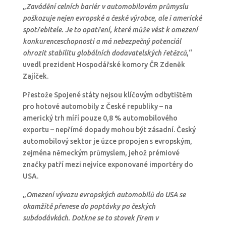
„
Zavádění celních bariér v automobilovém průmyslu
poškozuje nejen evropské a české výrobce, ale i americké
spotřebitele. Je to opatření, které může vést k omezení
konkurenceschopnosti a má nebezpečný potenciál
ohrozit stabilitu globálních dodavatelských řetězců
,“
uvedl prezident Hospodářské komory ČR Zdeněk
Zajíček.
Přestože Spojené státy nejsou klíčovým odbytištěm
pro hotové automobily z České republiky – na
americký trh míří pouze 0,8 % automobilového
exportu – nepřímé dopady mohou být zásadní. Český
automobilový sektor je úzce propojen s evropským,
zejména německým průmyslem, jehož prémiové
značky patří mezi nejvíce exponované importéry do
USA.
„
Omezení vývozu evropských automobilů do USA se
okamžitě přenese do poptávky po českých
subdodávkách. Dotkne se to stovek firem v