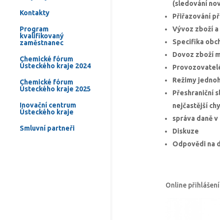
(sledování nov
Kontakty
Přiřazování př
Program
Vývoz zboží a 
kvalifikovaný
Specifika obch
zaměstnanec
Dovoz zboží m
Chemické fórum
Ústeckého kraje 2024
Provozovatelé 
Režimy jednoho
Chemické fórum
Ústeckého kraje 2025
Přeshraniční s
Inovační centrum
nejčastější ch
Ústeckého kraje
správa daně v 
Smluvní partneři
Diskuze
Odpovědi na 
Online přihlášen