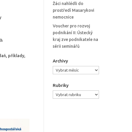
Žáci nahlédli do
prostředí Masarykovi
nemocnice
y
Voucher pro rozvoj
podnikání II: Ústecký
kraj zve podnikatele na
ch
sérii seminářů
aň, příklady,
Archivy
Archivy
Rubriky
Rubriky