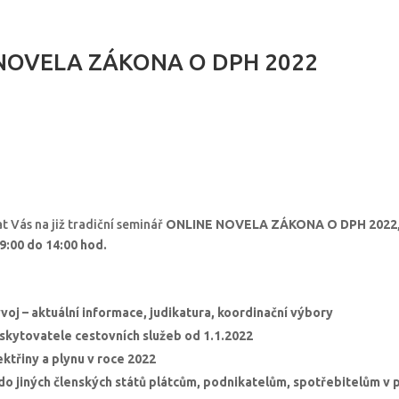
NOVELA ZÁKONA O DPH 2022
t Vás na již tradiční seminář
ONLINE
NOVELA ZÁKONA O DPH 2022
09:00 do 14:00 hod
.
ývoj – aktuální informace, judikatura, koordinační výbory
skytovatele cestovních služeb od 1.1.2022
ktřiny a plynu v roce 2022
o jiných členských států plátcům, podnikatelům, spotřebitelům v 