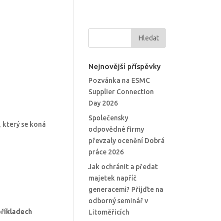
Nejnovější příspěvky
Pozvánka na ESMC
Supplier Connection
Day 2026
Společensky
, který se koná
odpovědné firmy
převzaly ocenění Dobrá
práce 2026
Jak ochránit a předat
majetek napříč
generacemi? Přijďte na
odborný seminář v
příkladech
Litoměřicích