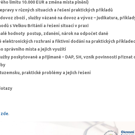
ého limitu 10.000 EUR a změna místa plnění)
epravy v různých situacích a řešení praktických příkladů
dovoz zboží , služby vázané na dovoz a vývoz – judikatura, příklad
odů s Velkou Británií a řešení situací v praxi
alé hodnoty postup, zdanění, nárok na odpočet daně
elektronických rozhraní a fiktivní dodání na praktických příklade
 správního místa a jejich využití
lužby poskytované a přijímané – DAP, SH, vznik povinnosti přiznat d
yby
tuzemsku, praktické problémy a jejich řešení
dotazy
í
zde
.