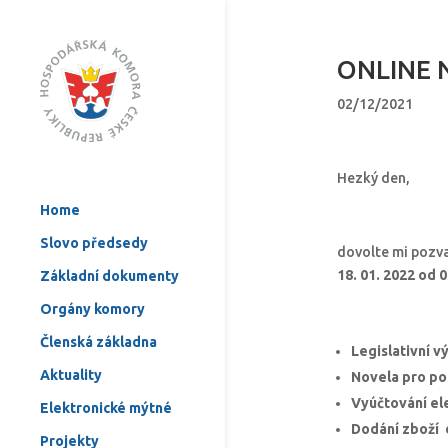
ONLINE 
02/12/2021
Hezký den,
Home
Slovo předsedy
dovolte mi pozva
18. 01. 2022 od 
Základní dokumenty
Orgány komory
Členská základna
Legislativní v
Aktuality
Novela pro po
Vyúčtování ele
Elektronické mýtné
Dodání zboží d
Projekty