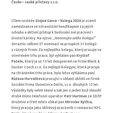
Česko – saské přístavy s.r.o.
Cílem soutěže
Stejná šance – Kolega 2020
je ocenit
zaměstnance se zdravotním hendikepem za jejich
odvahu a aktivní přístup k budování své pracovní i
životní kariéry. Na výzvu:
„Nominujte svého kolegu!“
dorazilo celkem 57 nominací ve prospěch 31 kolegů
z různých firem. Za nejlepšího kolegu, který pracuje na
otevřeném trhu práce, byl vyhlášen pan
Kryštof
Petele
, který je už 13 let designerem ve firmě Black &
Decker Czech s.r.o. Za nejlepší kolegyni, která pracuje
na chráněném trhu práce, byla letos vyhlášena paní
Růžena Horváthová
pracující v oblasti úklidů ve firmě
Sociální firma Slunečnice Děčín, s.r.o. dlouhých 13 let.
Výsledky byly velmi těsné a tak jen o jeden bod obsadil
druhé místo telefonní operátor
Petr Hartman
ze SDZP
družstvo a třetí místo získal pan
Miroslav Kytlica
,
který pracuje jako úklidový pracovník v restauraci KFC