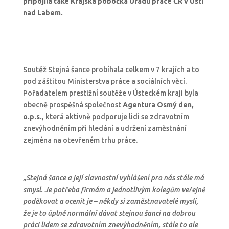
připojila také Krajská pobočka Úřadu práce ČR v Ústí
nad Labem.
Soutěž Stejná šance probíhala celkem v 7 krajích a to
pod záštitou Ministerstva práce a sociálních věcí.
Pořadatelem prestižní soutěže v Ústeckém kraji byla
obecně prospěšná společnost
Agentura Osmý den,
o.p.s.
, která aktivně podporuje lidi se zdravotním
znevýhodněním při hledání a udržení zaměstnání
zejména na otevřeném trhu práce.
„Stejná šance a její slavnostní vyhlášení pro nás stále má
smysl. Je potřeba firmám a jednotlivým kolegům veřejně
poděkovat a ocenit je – někdy si zaměstnavatelé myslí,
že je to úplně normální dávat stejnou šanci na dobrou
práci lidem se zdravotním znevýhodněním, stále to ale