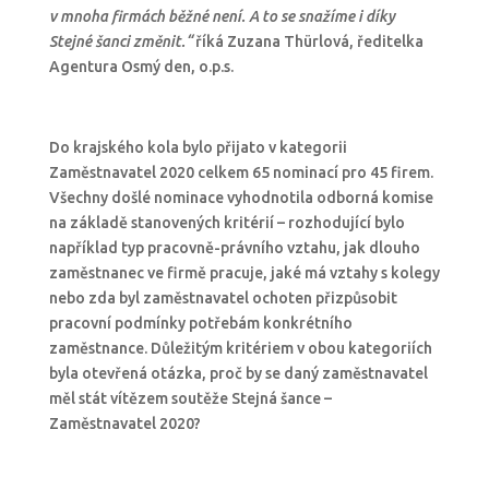
v mnoha firmách běžné není. A to se snažíme i díky
Stejné šanci změnit.“
říká Zuzana Thürlová, ředitelka
Agentura Osmý den, o.p.s.
Do krajského kola bylo přijato v kategorii
Zaměstnavatel 2020 celkem 65 nominací pro 45 firem.
Všechny došlé nominace vyhodnotila odborná komise
na základě stanovených kritérií – rozhodující bylo
například typ pracovně-právního vztahu, jak dlouho
zaměstnanec ve firmě pracuje, jaké má vztahy s kolegy
nebo zda byl zaměstnavatel ochoten přizpůsobit
pracovní podmínky potřebám konkrétního
zaměstnance. Důležitým kritériem v obou kategoriích
byla otevřená otázka, proč by se daný zaměstnavatel
měl stát vítězem soutěže Stejná šance –
Zaměstnavatel 2020?