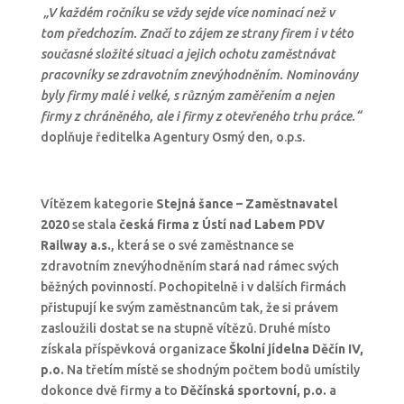
„V každém ročníku se vždy sejde více nominací než v
tom předchozím. Značí to zájem ze strany firem i v této
současné složité situaci a jejich ochotu zaměstnávat
pracovníky se zdravotním znevýhodněním. Nominovány
byly firmy malé i velké, s různým zaměřením a nejen
firmy z chráněného, ale i firmy z otevřeného trhu práce.“
doplňuje ředitelka Agentury Osmý den, o.p.s.
Vítězem kategorie
Stejná šance – Zaměstnavatel
2020
se stala
česká firma z Ústí nad Labem
PDV
Railway a.s.
, která se o své zaměstnance se
zdravotním znevýhodněním stará nad rámec svých
běžných povinností. Pochopitelně i v dalších firmách
přistupují ke svým zaměstnancům tak, že si právem
zasloužili dostat se na stupně vítězů. Druhé místo
získala příspěvková organizace
Školní jídelna Děčín IV,
p.o.
Na třetím místě se shodným počtem bodů umístily
dokonce dvě firmy a to
Děčínská sportovní, p.o.
a