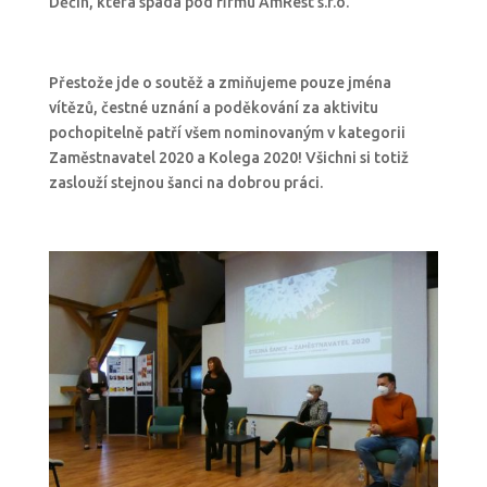
Děčín, která spadá pod firmu AmRest s.r.o.
Přestože jde o soutěž a zmiňujeme pouze jména
vítězů, čestné uznání a poděkování za aktivitu
pochopitelně patří všem nominovaným v kategorii
Zaměstnavatel 2020 a Kolega 2020! Všichni si totiž
zaslouží stejnou šanci na dobrou práci.